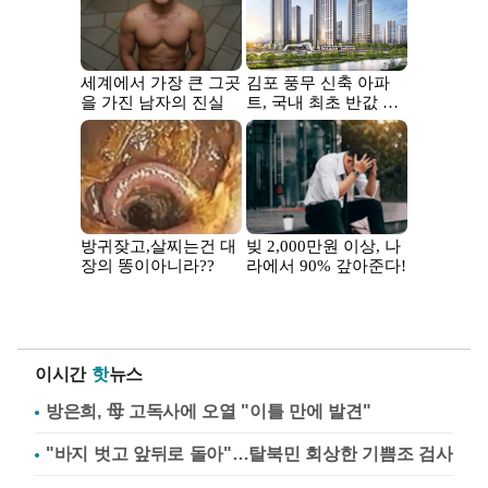
이시간
핫
뉴스
방은희, 母 고독사에 오열 "이틀 만에 발견"
"바지 벗고 앞뒤로 돌아"…탈북민 회상한 기쁨조 검사