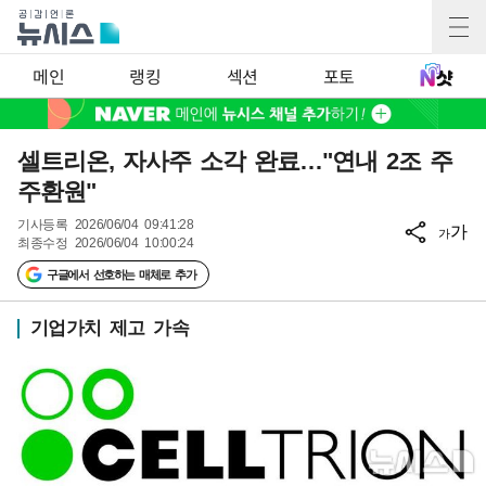
메인
랭킹
섹션
포토
셀트리온, 자사주 소각 완료…"연내 2조 주
주환원"
기사등록
2026/06/04 09:41:28
가
가
최종수정
2026/06/04 10:00:24
구글에서 선호하는 매체로 추가
기업가치 제고 가속