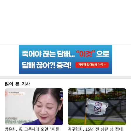
많이 본 기사
방은희, 母 고독사에 오열 "이틀
축구협회, 15년 전 심판 성 접대