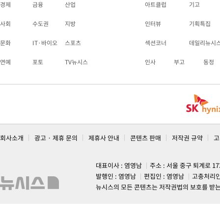
경제
금융
산업
아트클럽
기고
사회
수도권
지방
인터뷰
기획특집
문화
IT·바이오
스포츠
섹션코너
데일리뉴시
연예
포토
TV뉴시스
인사
부고
동정
회사소개
광고 · 제휴 문의
제휴사 안내
콘텐츠 판매
저작권 규약
고
대표이사 : 염영남
주소 : 서울 중구 퇴계로 1
발행인 : 염영남
편집인 : 염영남
고충처리인
뉴시스의 모든 콘텐츠는 저작권법의 보호를 받는 바, 무