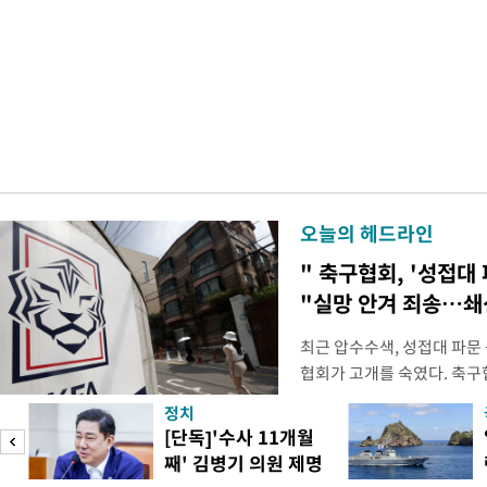
오늘의 헤드라인
" 축구협회, '성접대 
"실망 안겨 죄송…
최근 압수수색, 성접대 파문
협회가 고개를 숙였다. 축구협
관계자 여러분께 드리는 글
정치
다. 축구협회는 최근 2026 
[단독]'수사 11개월
컵 조별리그 탈락과 관련해
째' 김병기 의원 제명
회에서 질타를 받은 데 이어,