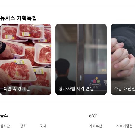
뉴시스 기획특집
폭염 속 경제는
형사사법 지각 변동
수능 대전
뉴스
광장
실시간
정치
국제
기자수첩
스토리칼럼