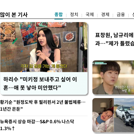
청원글
많이 본 기사
종합
정치
국제
경제
금융
표창원, 남규리에 
과…"제가 틀렸
하리수 "미키정 보내주고 싶어 이
혼…애 못 낳아 미안했다"
황기순 "원정도박 후 필리핀서 2년 불법체류…
1년간 은둔"
뉴욕증시 상승 마감…S&P 0.6% 나스닥
1.3%↑