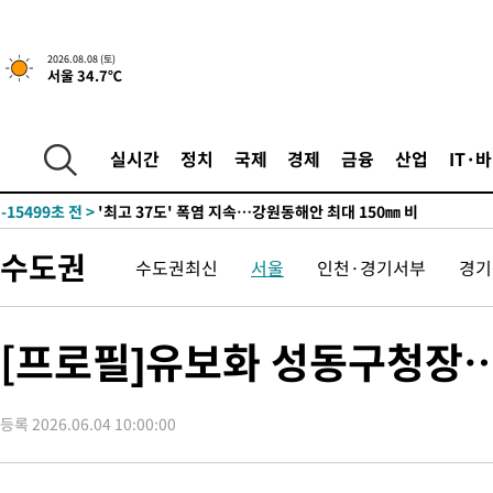
-8625초 전 >
[속보]뉴욕증시 상승 마감…S&P 0.6% 나스닥 1.3%↑
2026.08.08 (토)
서울 34.7℃
-31343초 전 >
극한폭염 한풀 꺾이지만…'낮 최고 35도' 무더위, 열대야 계속
주 날씨]
-28361초 전 >
축구협회 "압수수색·성접대 논란 사과…쇄신의 기회로 삼겠다
-26878초 전 >
[속보]'압수수색·성접대 논란' 축구협회 "실망과 걱정 안겨드려
실시간
정치
국제
경제
금융
산업
IT·
송"
-15499초 전 >
'최고 37도' 폭염 지속…강원동해안 최대 150㎜ 비
-8625초 전 >
[속보]뉴욕증시 상승 마감…S&P 0.6% 나스닥 1.3%↑
-31343초 전 >
극한폭염 한풀 꺾이지만…'낮 최고 35도' 무더위, 열대야 계속
수도권
수도권최신
서울
인천·경기서부
경기
주 날씨]
-28361초 전 >
축구협회 "압수수색·성접대 논란 사과…쇄신의 기회로 삼겠다
-26878초 전 >
[속보]'압수수색·성접대 논란' 축구협회 "실망과 걱정 안겨드려
송"
-15499초 전 >
'최고 37도' 폭염 지속…강원동해안 최대 150㎜ 비
[프로필]유보화 성동구청장…
-8625초 전 >
[속보]뉴욕증시 상승 마감…S&P 0.6% 나스닥 1.3%↑
등록 2026.06.04 10:00:00