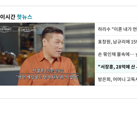
이시간
핫뉴스
하리수 "이혼 내가 
손 묶인채 물속에… 女
"서장훈, 28억에 산
방은희, 어머니 고독