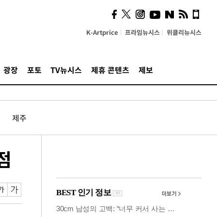
시, 스마트폰 액세서리에
NFC 더했다
K-Artprice
프라임뉴시스
위클리뉴시스
광장
포토
TV뉴시스
제휴 콘텐츠
제보
제주
점