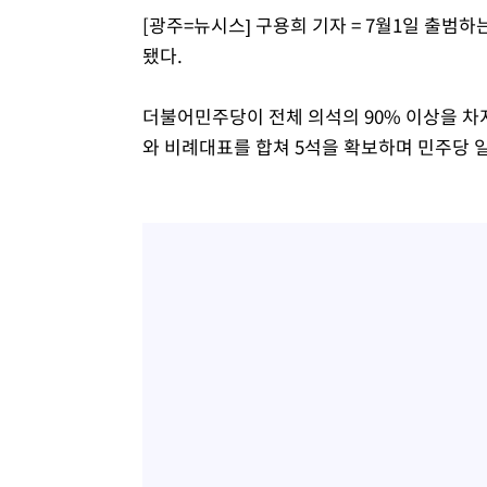
[광주=뉴시스] 구용희 기자 = 7월1일 출범
-9481초 전 >
[속보]종합특검, '관저이전 봐주기 감사' 유병호 구속기소
됐다.
-6081초 전 >
민주 콩고 에볼라환자 4천명 돌파, 4053명 발생 1850명 
-5331초 전 >
[속보]'300억원대 사기 혐의' 차가원 대표 구속 송치
더불어민주당이 전체 의석의 90% 이상을 차
-4525초 전 >
"미 전국적 살모네라 식중독 원인은 멕시코산 할라피뇨"-- 
와 비례대표를 합쳐 5석을 확보하며 민주당 일
-3038초 전 >
[속보]경찰·노동부, HL만도 평택사업장 끼임 사망 관련 