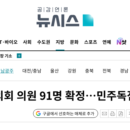
무'
 마쳐
IT·바이오
사회
수도권
지방
문화
스포츠
연예
부장 기소
"
협회
전남광주
대전/충남
울산
강원
충북
전북
경남
 교수…이
 절차 개시
액
회 의원 91명 확정…민주독
사망
구글에서 선호하는 매체로 추가
CDC