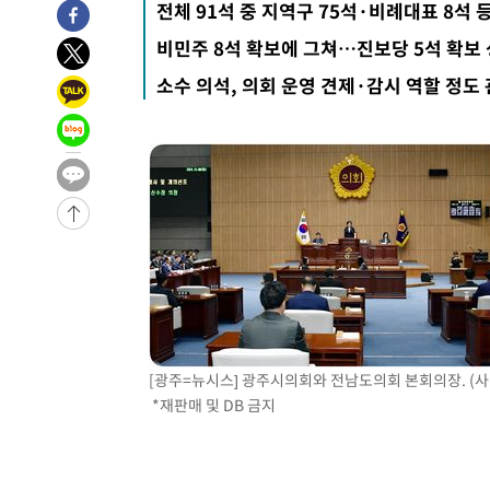
전체 91석 중 지역구 75석·비례대표 8석 등
-3018초 전 >
[속보]경찰·노동부, HL만도 평택사업장 끼임 사망 관련 
비민주 8석 확보에 그쳐…진보당 5석 확보
-31845초 전 >
낮 최고 37도 찜통더위…곳곳 소나기·강원 많은 비[내일
소수 의석, 의회 운영 견제·감시 역할 정도
-30151초 전 >
SK하이닉스, 용인·청주 팹에 54조 투자…"AI 메모리 수
응"
-27007초 전 >
여자배구 이재영·이다영 자매, 아제르바이잔 투란VC 입
-26260초 전 >
외국인 심판 성 접대 7경기 들여다보니…한국 축구 '5승 2
-25994초 전 >
[속보]코스닥, 2.86포인트(0.36%) 내린 798.81마감
-25947초 전 >
[속보]코스피, 6200선 약보합…0.60% 내린 6258.77에
-25927초 전 >
[속보]원·달러 환율, 7.7원 내린 1416.1원 마감
-25816초 전 >
[속보] 노원서 40.1도 관측…서울, 2018년 이후 첫 40도
-22906초 전 >
[속보]종합특검, '계엄 수용공간 확보' 신용해 前교정본
-21779초 전 >
외신들도 주목한 韓축구 파문…"국민적 공분에 수사 재개
-21750초 전 >
11시간 압수수색에 성접대 파문까지…'쑥대밭' 된 축구
[광주=뉴시스] 광주시의회와 전남도의회 본회의장. (사
-20772초 전 >
[속보]규제합리화위원회 부위원장에 김태유 서울대 공대
*재판매 및 DB 금지
병태 후임
-17130초 전 >
[속보]국힘 윤리위, '돌려차기 발언' 진종오·서범수 징계
-12455초 전 >
[속보] 7월 중국 수출 23.9%↑ 수입 27.5%↑…무역총
25.3%↑
-9615초 전 >
[속보]'채상병 순직 책임' 임성근, 항소심도 징역 3년