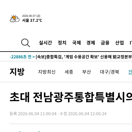
-26240초 전 >
외국인 심판 성 접대 7경기 들여다보니…한국 축구 '5승 2
-25974초 전 >
[속보]코스닥, 2.86포인트(0.36%) 내린 798.81마감
2026.08.07 (금)
서울 37.2℃
-25927초 전 >
[속보]코스피, 6200선 약보합…0.60% 내린 6258.77에
-25907초 전 >
[속보]원·달러 환율, 7.7원 내린 1416.1원 마감
-25796초 전 >
[속보] 노원서 40.1도 관측…서울, 2018년 이후 첫 40도
실시간
정치
국제
경제
금융
산업
-22886초 전 >
[속보]종합특검, '계엄 수용공간 확보' 신용해 前교정본
-21759초 전 >
외신들도 주목한 韓축구 파문…"국민적 공분에 수사 재개
-21730초 전 >
11시간 압수수색에 성접대 파문까지…'쑥대밭' 된 축구
지방
지방최신
세종
부산
대구/경북
-20752초 전 >
[속보]규제합리화위원회 부위원장에 김태유 서울대 공대
병태 후임
-17110초 전 >
[속보]국힘 윤리위, '돌려차기 발언' 진종오·서범수 징계
-12435초 전 >
[속보] 7월 중국 수출 23.9%↑ 수입 27.5%↑…무역총
초대 전남광주통합특별시의
25.3%↑
-9595초 전 >
[속보]'채상병 순직 책임' 임성근, 항소심도 징역 3년
-9461초 전 >
[속보]종합특검, '관저이전 봐주기 감사' 유병호 구속기소
등록 2026.06.04 11:00:04
수정 2026.06.04 12:06:24
-6061초 전 >
민주 콩고 에볼라환자 4천명 돌파, 4053명 발생 1850명 
-5311초 전 >
[속보]'300억원대 사기 혐의' 차가원 대표 구속 송치
-4505초 전 >
"미 전국적 살모네라 식중독 원인은 멕시코산 할라피뇨"-- 