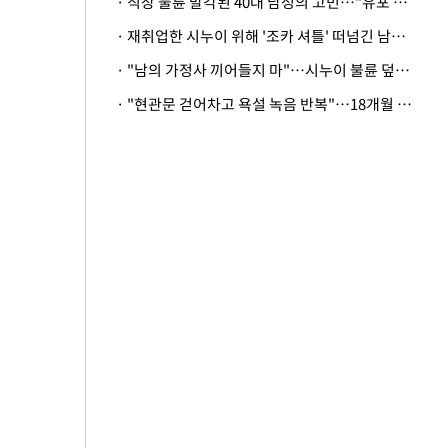
· 직장 불륜 발각된 40대 남성의 고민…"유포 동료 명예훼손·협박죄 고소 가능할까"
· 재취업한 시누이 위해 '조카 셔틀' 떠넘긴 남편…아내 "난 못한다"
· "남의 가정사 끼어들지 마"…시누이 불륜 덮으려는 남편에 억울한 아내
· "현관문 걷어차고 욕설 녹음 반복"…18개월 아기 키우는 집 뒤흔든 '앞집의 비극'