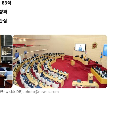
 83석
압수수색
 성과
날씨]
 관심
요 선제 대
단
무'
 마쳐
부장 기소
"
협회
진=뉴시스 DB).
photo@newsis.com
 교수…이
 절차 개시
액