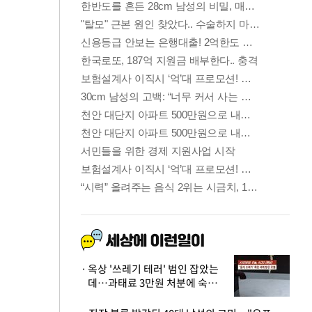
옥상 '쓰레기 테러' 범인 잡았는
데…과태료 3만원 처분에 숙박업
주 허탈