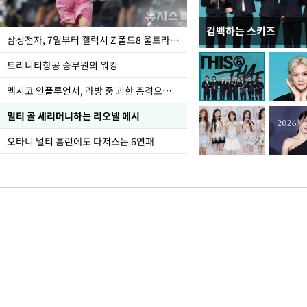
컴백하는 스키즈
오세훈 "용산어린이정원
삼성전자, 7일부터 갤럭시 Z 폴드8 울트라·폴드8·플립8 출시
어"
트리니티항공 승무원의 워킹
멕시코 인플루언서, 라방 중 괴한 총격으로 사망
멀티 골 세리머니하는 리오넬 메시
오타니 멀티 홈런에도 다저스는 6연패