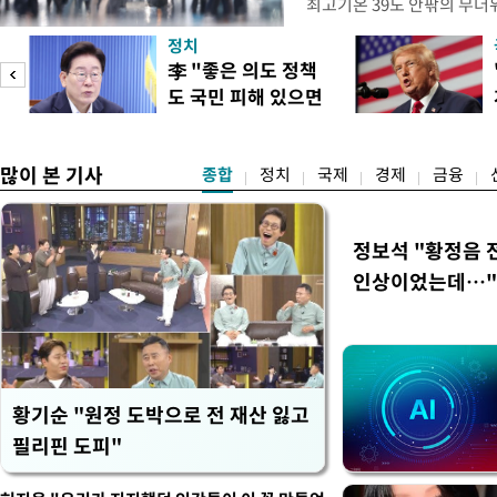
최고기온 39도 안팎의 무더
'돌핀'이 지나며 기압계가 
정치
으로 주춤할 것으로 기상청은
李 "좋은 의도 정책
정례 브리핑을 열고 이같이 
도 국민 피해 있으면
관은 "상층까지 잘 연결된 
이
고쳐야"
많이 본 기사
종합
정치
국제
경제
금융
정보석 "황정음 
인상이었는데…"
황기순 "원정 도박으로 전 재산 잃고
필리핀 도피"