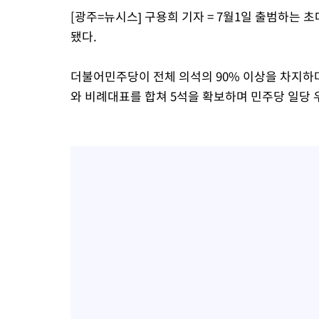
[광주=뉴시스] 구용희 기자 = 7월1일 출범하는
-5943초 전 >
[속보]코스닥, 2.15포인트(0.27%) 내린 797.44 출발
됐다.
-5926초 전 >
[속보]코스피, 119.51포인트(1.81%) 내린 6478.75 개장
-2373초 전 >
6월 경상수지 497.3억 달러…두 달 연속 사상 최대
더불어민주당이 전체 의석의 90% 이상을 차지하
-2324초 전 >
서울 낮 39도 '폭염중대경보'…40도 관측 가능성도
와 비례대표를 합쳐 5석을 확보하며 민주당 일당 
5분 전 >
미 워싱턴주 스포캔 시의 통제불능 3개 산불, 방화선 일부 구축
2시간 전 >
[속보] 호르무즈 해협 이란-오만 협상 기대속 뉴욕증시 혼조 마감 다
0.49%↑