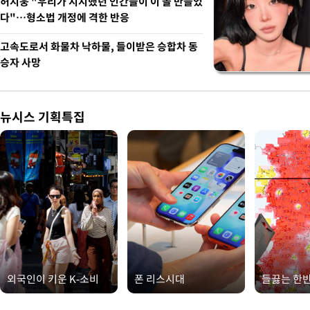
허지웅 "우리가 지지했던 인간들이 이 꼴 만들었
다"…형소법 개정에 격한 반응
고속도로서 화물차 낙하물, 들이받은 승합차 동
승자 사망
뉴시스 기획특집
외국인이 키운 K-소비
폰 리스시대
들끓는 한