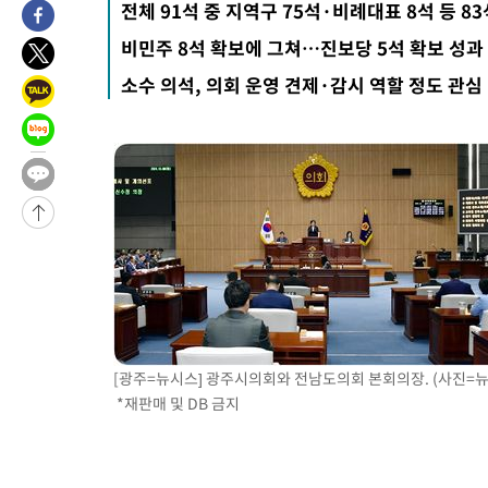
전체 91석 중 지역구 75석·비례대표 8석 등 83
5분 전 >
미 워싱턴주 스포캔 시의 통제불능 3개 산불, 방화선 일부 구축
비민주 8석 확보에 그쳐…진보당 5석 확보 성과
2시간 전 >
[속보] 호르무즈 해협 이란-오만 협상 기대속 뉴욕증시 혼조 마감 다
소수 의석, 의회 운영 견제·감시 역할 정도 관심
0.49%↑
-29491초 전 >
[속보]코스닥, 800p 회복…0.26% 오른 801.67 마감
-29421초 전 >
[속보]코스피, 301.88포인트(4.58%) 내린 6296.38 마감
-29286초 전 >
[속보]원·달러 환율, 0.7원 내린 1423.8원 마감
-26885초 전 >
"여기 떨어졌다"…다누리, 스페이스X 로켓 달 충돌 흔적 포착
-23930초 전 >
손흥민, 5경기 연속골 실패…LAFC는 승부차기 끝 과달라하라
-16531초 전 >
내일까지 39도 '펄펄'…기상청 "태풍 지나며 폭염 잠시 꺾인다
-16168초 전 >
트럼프, 한국계 진보 주지사 후보 맹공…"공산주의가 최대 위협
-16146초 전 >
"美간섭에 합의 지연"…트럼프, '이란 호르무즈 통제권' 수용
-12666초 전 >
[속보]산업장관 "李정부, 원전 반대 안해…안정 전력 위해 불가
-11363초 전 >
[속보]경찰, '홍명보 선임 논란' 대한축구협회·축구회관 등 압
[광주=뉴시스] 광주시의회와 전남도의회 본회의장. (사진=뉴
색
-10750초 전 >
[속보]산업장관 "美무역법 제301조 과잉생산 결과 발표 8월 중
*재판매 및 DB 금지
상
-10543초 전 >
[속보]코스피 매도사이드카 발동…4%대 급락
-9815초 전 >
[속보]전남광주 초대 시민추천 부시장에 백승주·윤난실
-7376초 전 >
서울 열대야 15일째 지속…비공식 '초열대야' 30도 넘어