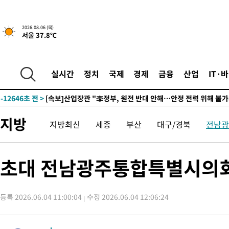
-29266초 전 >
[속보]원·달러 환율, 0.7원 내린 1423.8원 마감
-26865초 전 >
"여기 떨어졌다"…다누리, 스페이스X 로켓 달 충돌 흔적 포착
2026.08.06 (목)
서울 37.8℃
-23910초 전 >
손흥민, 5경기 연속골 실패…LAFC는 승부차기 끝 과달라하라
-16511초 전 >
내일까지 39도 '펄펄'…기상청 "태풍 지나며 폭염 잠시 꺾인다
-16148초 전 >
트럼프, 한국계 진보 주지사 후보 맹공…"공산주의가 최대 위협
실시간
정치
국제
경제
금융
산업
IT·
-16126초 전 >
"美간섭에 합의 지연"…트럼프, '이란 호르무즈 통제권' 수용
-12646초 전 >
[속보]산업장관 "李정부, 원전 반대 안해…안정 전력 위해 불가
-11343초 전 >
[속보]경찰, '홍명보 선임 논란' 대한축구협회·축구회관 등 압
지방
지방최신
세종
부산
대구/경북
전남광
색
-10730초 전 >
[속보]산업장관 "美무역법 제301조 과잉생산 결과 발표 8월 중
상
-10523초 전 >
[속보]코스피 매도사이드카 발동…4%대 급락
-9795초 전 >
[속보]전남광주 초대 시민추천 부시장에 백승주·윤난실
초대 전남광주통합특별시의회
-7356초 전 >
서울 열대야 15일째 지속…비공식 '초열대야' 30도 넘어
-5923초 전 >
[속보]코스닥, 2.15포인트(0.27%) 내린 797.44 출발
등록 2026.06.04 11:00:04
수정 2026.06.04 12:06:24
-5906초 전 >
[속보]코스피, 119.51포인트(1.81%) 내린 6478.75 개장
-2353초 전 >
6월 경상수지 497.3억 달러…두 달 연속 사상 최대
-2304초 전 >
서울 낮 39도 '폭염중대경보'…40도 관측 가능성도