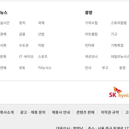
뉴스
광장
실시간
정치
국제
기자수첩
스토리칼럼
경제
금융
산업
아트클럽
기고
사회
수도권
지방
인터뷰
기획특집
문화
IT·바이오
스포츠
섹션코너
데일리뉴시
연예
포토
TV뉴시스
인사
부고
동정
회사소개
광고 · 제휴 문의
제휴사 안내
콘텐츠 판매
저작권 규약
고
대표이사 : 염영남
주소 : 서울 중구 퇴계로 1