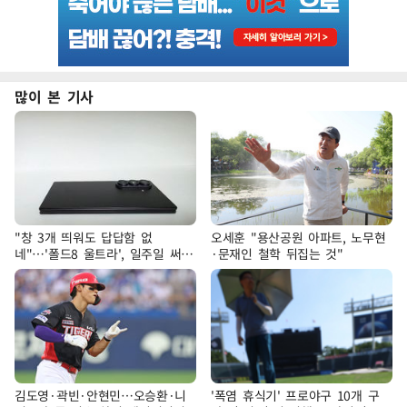
많이 본 기사
"창 3개 띄워도 답답함 없
오세훈 "용산공원 아파트, 노무현
네"…'폴드8 울트라', 일주일 써보
·문재인 철학 뒤집는 것"
니
김도영·곽빈·안현민…오승환·니
'폭염 휴식기' 프로야구 10개 구