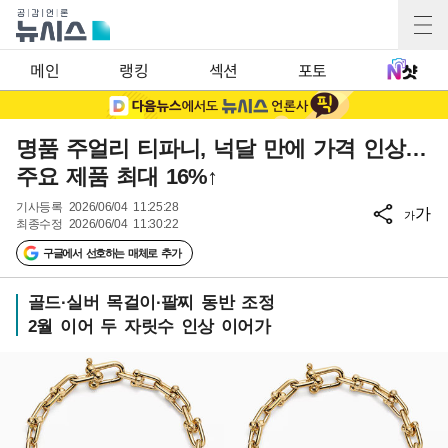
메인
랭킹
섹션
포토
명품 주얼리 티파니, 넉달 만에 가격 인상…
주요 제품 최대 16%↑
기사등록
2026/06/04 11:25:28
가
가
최종수정
2026/06/04 11:30:22
구글에서 선호하는 매체로 추가
골드·실버 목걸이·팔찌 동반 조정
2월 이어 두 자릿수 인상 이어가