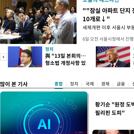
""잠실 아파트 단지 
10개로↓"
세제개편 이후 서울시 부
6일 오전 서울시청에서 진행
대토론회'에서는 정부의 세
정치
이어졌다. 이날 토론회에는 
與 "13일 본회의…
택자와 무주택 청년, 민간임
형소법 개정사항 있
리에이터 등 50여 명이 참석
으면 개정"
개사로 일하고 있다는 박준씨
택
많이 본 기사
종합
정치
국제
경제
금융
황기순 "원정 도
필리핀 도피"