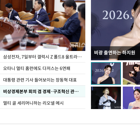
비광 출연하는 하지원
이재명 대통령, "수사
삼성전자, 7일부터 갤럭시 Z 폴드8 울트라·폴드8·플립8 출시
선 다해 강구해야"
오타니 멀티 홈런에도 다저스는 6연패
대통령 관련 기사 들어보이는 장동혁 대표
비상경제본부 회의 겸 경제·구조혁신 관계장관회의
멀티 골 세리머니하는 리오넬 메시