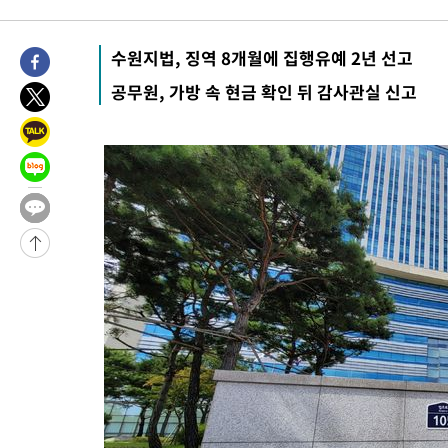
-15199초 전 >
미 워싱턴주 스포캔 시의 통제불능 3개 산불, 방화선 일부 구축
-7372초 전 >
[속보] 호르무즈 해협 이란-오만 협상 기대속 뉴욕증시 혼조 마감
수원지법, 징역 8개월에 집행유예 2년 선고
우 0.49%↑
-5727초 전 >
[속보] 이란 대통령 "지금 최고지도자와 소통하기가 매우 어려워
공무원, 가방 속 현금 확인 뒤 감사관실 신고
임 3년 인터뷰
2시간 전 >
[속보] "이란-오만, 호르무즈 해협 통행 항로 합의" 이란 외무부 대
-32044초 전 >
내일까지 39도 '펄펄'…기상청 "태풍 지나며 폭염 잠시 꺾인다
-31681초 전 >
트럼프, 한국계 진보 주지사 후보 맹공…"공산주의가 최대 위협
-31659초 전 >
"美간섭에 합의 지연"…트럼프, '이란 호르무즈 통제권' 수용
-28179초 전 >
[속보]산업장관 "李정부, 원전 반대 안해…안정 전력 위해 불가
-26876초 전 >
[속보]경찰, '홍명보 선임 논란' 대한축구협회·축구회관 등 압
색
-26263초 전 >
[속보]산업장관 "美무역법 제301조 과잉생산 결과 발표 8월 중
상
-26056초 전 >
[속보]코스피 매도사이드카 발동…4%대 급락
-25328초 전 >
[속보]전남광주 초대 시민추천 부시장에 백승주·윤난실
-22889초 전 >
서울 열대야 15일째 지속…비공식 '초열대야' 30도 넘어
-21456초 전 >
[속보]코스닥, 2.15포인트(0.27%) 내린 797.44 출발
-21439초 전 >
[속보]코스피, 119.51포인트(1.81%) 내린 6478.75 개장
-17886초 전 >
6월 경상수지 497.3억 달러…두 달 연속 사상 최대