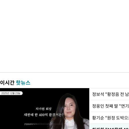
이시간
핫뉴스
정웅인 첫째 딸 "연기
황기순 "원정 도박으