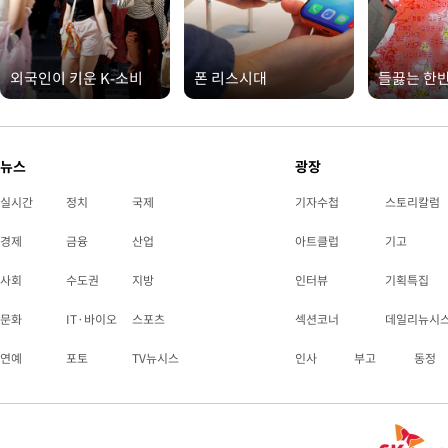
외국인이 키운 K-소비
폰 리스시대
들끓는 한
뉴스
광장
실시간
정치
국제
기자수첩
스토리칼럼
경제
금융
산업
아트클럽
기고
사회
수도권
지방
인터뷰
기획특집
문화
IT·바이오
스포츠
섹션코너
데일리뉴시
연예
포토
TV뉴시스
인사
부고
동정