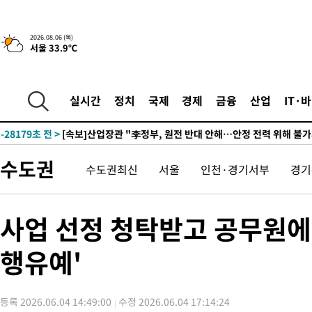
2026.08.06 (목)
서울 33.9℃
2시간 전 >
[속보] "이란-오만, 호르무즈 해협 통행 항로 합의" 이란 외무부 대
-32044초 전 >
내일까지 39도 '펄펄'…기상청 "태풍 지나며 폭염 잠시 꺾인다
-31681초 전 >
트럼프, 한국계 진보 주지사 후보 맹공…"공산주의가 최대 위협
실시간
정치
국제
경제
금융
산업
IT·
-31659초 전 >
"美간섭에 합의 지연"…트럼프, '이란 호르무즈 통제권' 수용
-28179초 전 >
[속보]산업장관 "李정부, 원전 반대 안해…안정 전력 위해 불가
-26876초 전 >
[속보]경찰, '홍명보 선임 논란' 대한축구협회·축구회관 등 압
수도권
수도권최신
서울
인천·경기서부
경기
색
-26263초 전 >
[속보]산업장관 "美무역법 제301조 과잉생산 결과 발표 8월 중
상
-26056초 전 >
[속보]코스피 매도사이드카 발동…4%대 급락
-25328초 전 >
[속보]전남광주 초대 시민추천 부시장에 백승주·윤난실
사업 선정 청탁받고 공무원에 
-22889초 전 >
서울 열대야 15일째 지속…비공식 '초열대야' 30도 넘어
행유예'
-21456초 전 >
[속보]코스닥, 2.15포인트(0.27%) 내린 797.44 출발
-21439초 전 >
[속보]코스피, 119.51포인트(1.81%) 내린 6478.75 개장
-17886초 전 >
6월 경상수지 497.3억 달러…두 달 연속 사상 최대
등록 2026.06.04 14:49:00
수정 2026.06.04 17:14:24
-17837초 전 >
서울 낮 39도 '폭염중대경보'…40도 관측 가능성도