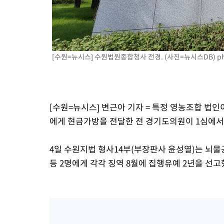
-17837초 전 >
서울 낮 39도 '폭염중대경보'…40도 관측 가능성도
-15199초 전 >
미 워싱턴주 스포캔 시의 통제불능 3개 산불, 방화선 일부 구축
-7372초 전 >
[속보] 호르무즈 해협 이란-오만 협상 기대속 뉴욕증시 혼조 마감
우 0.49%↑
-5727초 전 >
[속보] 이란 대통령 "지금 최고지도자와 소통하기가 매우 어려워
[수원=뉴시스] 수원법원종합청사 전경. (사진=뉴시스DB)
p
임 3년 인터뷰
2시간 전 >
[속보] "이란-오만, 호르무즈 해협 통행 항로 합의" 이란 외무부 대
[수원=뉴시스] 변근아 기자 = 특정 영농조합 법
에게 현금가방을 전달한 전 경기도의원이 1심에서
4일 수원지법 형사14부(부장판사 윤성열)는 뇌물
등 2명에게 각각 징역 8월에 집행유예 2년을 선고