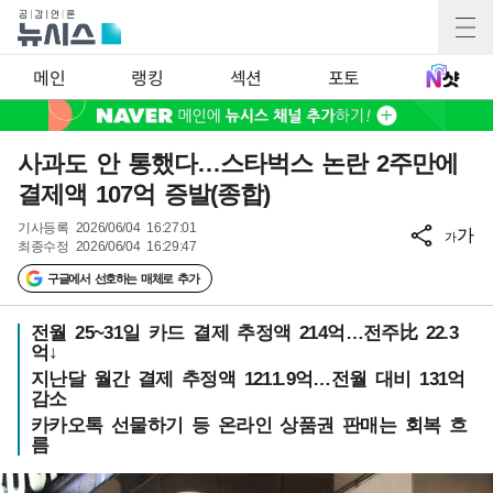
메인
랭킹
섹션
포토
사과도 안 통했다…스타벅스 논란 2주만에
결제액 107억 증발(종합)
기사등록
2026/06/04 16:27:01
가
가
최종수정
2026/06/04 16:29:47
구글에서 선호하는 매체로 추가
전월 25~31일 카드 결제 추정액 214억…전주比 22.3
억↓
지난달 월간 결제 추정액 1211.9억…전월 대비 131억
감소
카카오톡 선물하기 등 온라인 상품권 판매는 회복 흐
름