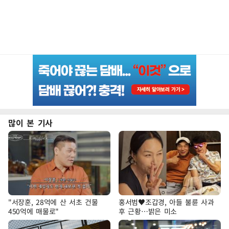
많이 본 기사
"서장훈, 28억에 산 서초 건물
홍서범♥조갑경, 아들 불륜 사과
450억에 매물로"
후 근황…밝은 미소