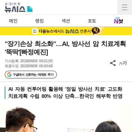
메인
랭킹
섹션
포토
"장기손상 최소화"…AI, 방사선 암 치료계획
'뚝딱'[빠정예진]
기사등록
2026/06/06 06:01:00
가
가
최종수정
2026/06/06 06:40:48
구글에서 선호하는 매체로 추가
AI 자동 컨투어링 활용해 '정밀 방사선 치료' 고도화
치료계획 수립 80% 이상 단축…한국인 해부학 반영