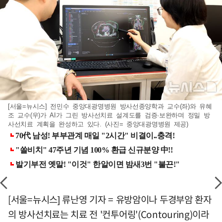
[서울=뉴시스] 전민수 중앙대광명병원 방사선종양학과 교수(좌)와 유혜
조 교수(우)가 AI가 그린 방사선치료 설계도를 검증·보완하며 정밀 방
사선치료 계획을 완성하고 있다. (사진= 중앙대광명병원 제공)
[서울=뉴시스] 류난영 기자 = 유방암이나 두경부암 환자
의 방사선치료는 치료 전 '컨투어링'(Contouring)이라