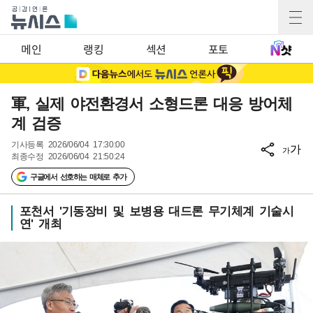
메인
랭킹
섹션
포토
軍, 실제 야전환경서 소형드론 대응 방어체
계 검증
기사등록
2026/06/04 17:30:00
가
가
최종수정
2026/06/04 21:50:24
구글에서 선호하는 매체로 추가
포천서 '기동장비 및 보병용 대드론 무기체계 기술시
연' 개최