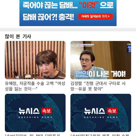
많이 본 기사
유혜정, 자궁적출 수술 고백 "여성
김정렬 "친형 군대서 구타로 사
성을 잃는 것이…"
망…유골 못 찾아"
[속보]김민석, 與 전대 당원투표
[속보]與최고위원 제주·인천 순회