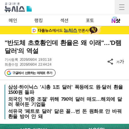
메인
랭킹
섹션
포토
"반도체 초호황인데 환율은 왜 이래"…'D램
달러'의 역설
기사등록
2026/06/04 19:01:18
가
가
최종수정
2026/06/04 22:44:24
구글에서 선호하는 매체로 추가
삼성·하이닉스 '시총 1조 달러' 폭등에도 원·달러 환율
1500원 돌파
외국인 '비중 조절' 위해 790억 달러 매도…해외에 달
러 묶어둔 기업들
석유국 '페트로 달러' 닮은 꼴…번 돈 원화로 안 바꿔
환율 방어 안 돼