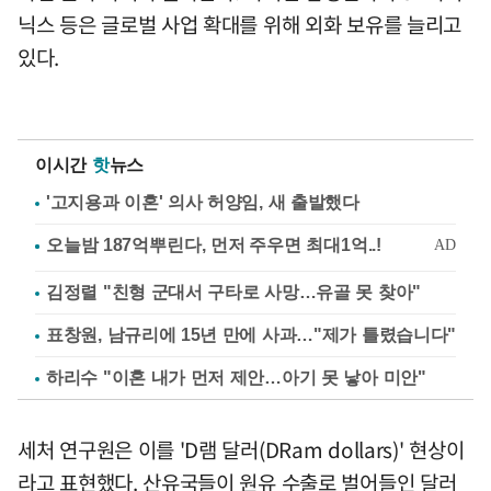
닉스 등은 글로벌 사업 확대를 위해 외화 보유를 늘리고
있다.
이시간
핫
뉴스
'고지용과 이혼' 의사 허양임, 새 출발했다
김정렬 "친형 군대서 구타로 사망…유골 못 찾아"
표창원, 남규리에 15년 만에 사과…"제가 틀렸습니다"
하리수 "이혼 내가 먼저 제안…아기 못 낳아 미안"
세처 연구원은 이를 'D램 달러(DRam dollars)' 현상이
라고 표현했다. 산유국들이 원유 수출로 벌어들인 달러