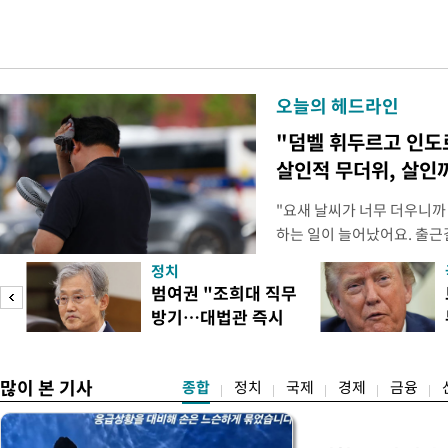
오늘의 헤드라인
"덤벨 휘두르고 인도
살인적 무더위, 살인
"요새 날씨가 너무 더우니까
하는 일이 늘어났어요. 출근
거나, 누가 길을 막고 서 있
정치
(40대 직장인 A씨) 유례없
범여권 "조희대 직무
에도 쉽게 짜증을 내거나 
방기…대법관 즉시
있다. 높은 기온과 습도가 
송
제청"
많이 본 기사
종합
정치
국제
경제
금융