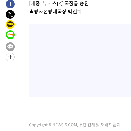
[세종=뉴시스] ◇국장급 승진
태
-15293초 전 >
입추에도 극한더위…서울 낮 39도 '폭염중대경보'
▲방사선방재국장 박진희
-10257초 전 >
이란, 호르무즈서 "적국 목표물들"과 대치로 남부 케슘섬에서 
례 큰 폭발음
-8972초 전 >
[속보]美, 폴리실리콘 수입 규제…파생제품 15% 관세, 120일 후
효
-7123초 전 >
[속보]트럼프, 美 원정출산 금지 행정명령 서명
-4823초 전 >
[속보] 뉴욕증시, 일제 하락 마감…나스닥 0.06%↓
-28861초 전 >
[속보] 7월 중국 수출 23.9%↑ 수입 27.5%↑…무역총액
25.3%↑
-26021초 전 >
[속보]'채상병 순직 책임' 임성근, 항소심도 징역 3년
-25887초 전 >
[속보]종합특검, '관저이전 봐주기 감사' 유병호 구속기소
-22487초 전 >
민주 콩고 에볼라환자 4천명 돌파, 4053명 발생 1850명 사망
-21737초 전 >
[속보]'300억원대 사기 혐의' 차가원 대표 구속 송치
-20931초 전 >
"미 전국적 살모네라 식중독 원인은 멕시코산 할라피뇨"-- CD
-19444초 전 >
[속보]경찰·노동부, HL만도 평택사업장 끼임 사망 관련 압수
-19325초 전 >
[속보]합수본, '투표율 허위 입력' 중앙·서울·경기도 선관위 등
압수수색
-19080초 전 >
[속보]원·달러 환율, 오전 9시 1423.8원
-18876초 전 >
[속보]삼성전자·SK하이닉스 동반 강보합…1%대 상승 출발
Copyright © NEWSIS.COM, 무단 전재 및 재배포 금지
-18862초 전 >
[속보]코스닥, 5.95포인트(0.74%) 상승한 807.62개장