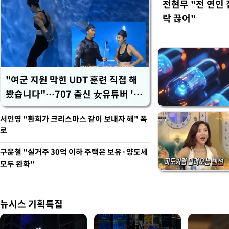
전현무 "전 연인
락 끊어"
"여군 지원 막힌 UDT 훈련 직접 해
봤습니다"…707 출신 女유튜버 '완
벽 소화'
서인영 "환희가 크리스마스 같이 보내자 해" 폭
로
구윤철 "실거주 30억 이하 주택은 보유·양도세
모두 완화"
뉴시스 기획특집