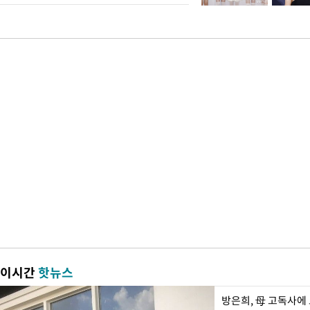
이시간
핫뉴스
방은희, 母 고독사에 