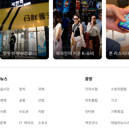
모두의 정신건강
외국인이 키운 K-소비
폰 리스시
뉴스
광장
실시간
정치
국제
기자수첩
스토리칼럼
경제
금융
산업
아트클럽
기고
사회
수도권
지방
인터뷰
기획특집
문화
IT·바이오
스포츠
섹션코너
데일리뉴시