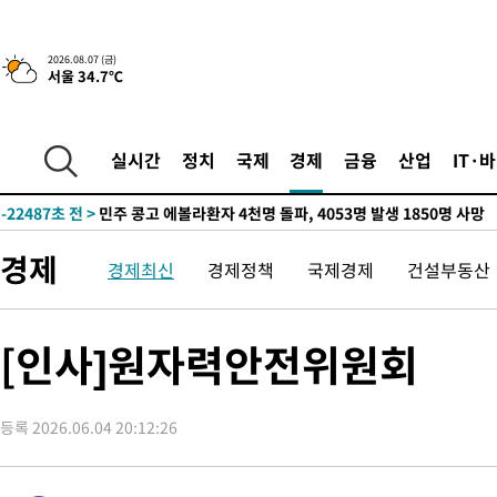
2026.08.07 (금)
서울 34.7℃
-4823초 전 >
[속보] 뉴욕증시, 일제 하락 마감…나스닥 0.06%↓
-28861초 전 >
[속보] 7월 중국 수출 23.9%↑ 수입 27.5%↑…무역총액
25.3%↑
-26021초 전 >
[속보]'채상병 순직 책임' 임성근, 항소심도 징역 3년
실시간
정치
국제
경제
금융
산업
IT·
-25887초 전 >
[속보]종합특검, '관저이전 봐주기 감사' 유병호 구속기소
-22487초 전 >
민주 콩고 에볼라환자 4천명 돌파, 4053명 발생 1850명 사망
-21737초 전 >
[속보]'300억원대 사기 혐의' 차가원 대표 구속 송치
경제
경제최신
경제정책
국제경제
건설부동산
-20931초 전 >
"미 전국적 살모네라 식중독 원인은 멕시코산 할라피뇨"-- CD
-19444초 전 >
[속보]경찰·노동부, HL만도 평택사업장 끼임 사망 관련 압수
-19325초 전 >
[속보]합수본, '투표율 허위 입력' 중앙·서울·경기도 선관위 등
[인사]원자력안전위원회
압수수색
-19080초 전 >
[속보]원·달러 환율, 오전 9시 1423.8원
-18876초 전 >
[속보]삼성전자·SK하이닉스 동반 강보합…1%대 상승 출발
등록 2026.06.04 20:12:26
-18862초 전 >
[속보]코스닥, 5.95포인트(0.74%) 상승한 807.62개장
-18830초 전 >
[속보]코스피, 6300선 재탈환…1.09% 오른 6365.07 개장
-15995초 전 >
시리아 다마스쿠스 교외에서 미니버스 폭발.. 14명 부상, 3명은