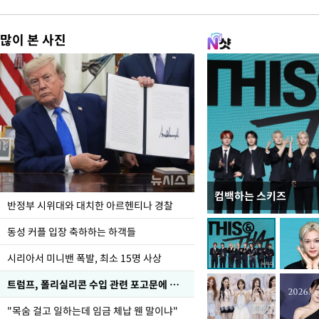
많이 본 사진
컴백하는 스키즈
입추 코앞인데 전국엔 
반정부 시위대와 대치한 아르헨티나 경찰
동성 커플 입장 축하하는 하객들
시리아서 미니밴 폭발, 최소 15명 사상
트럼프, 폴리실리콘 수입 관련 포고문에 서명
"목숨 걸고 일하는데 임금 체납 웬 말이냐"