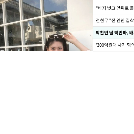
전현무 "전 연인 집
'300억원대 사기 혐