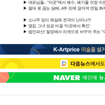
-18830초 전 >
[속보]코스피, 6300선 재탈환…1.09% 오른 6365.07 개장
-15995초 전 >
시리아 다마스쿠스 교외에서 미니버스 폭발.. 14명 부상, 3명은
태
-15293초 전 >
입추에도 극한더위…서울 낮 39도 '폭염중대경보'
-10257초 전 >
이란, 호르무즈서 "적국 목표물들"과 대치로 남부 케슘섬에서 
례 큰 폭발음
-8972초 전 >
[속보]美, 폴리실리콘 수입 규제…파생제품 15% 관세, 120일 후
효
-7123초 전 >
[속보]트럼프, 美 원정출산 금지 행정명령 서명
-4823초 전 >
[속보] 뉴욕증시, 일제 하락 마감…나스닥 0.06%↓