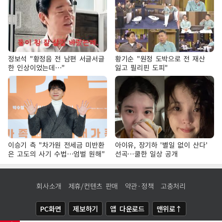
정보석 "황정음 전 남편 서글서글
황기순 "원정 도박으로 전 재산
한 인상이었는데…"
잃고 필리핀 도피"
이승기 측 "차가원 전세금 미반환
아이유, 장기하 '별일 없이 산다'
은 고도의 사기 수법…엄벌 원해"
선곡…쿨한 일상 공개
회사소개
제휴/컨텐츠 판매
약관·정책
고충처리
PC화면
제보하기
앱 다운로드
맨위로↑