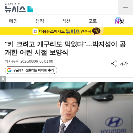
메인
랭킹
섹션
포토
"키 크려고 개구리도 먹었다"…박지성이 공
개한 어린 시절 보양식
기사등록
2026/06/06 00:01:00
가
가
구글에서 선호하는 매체로 추가
X