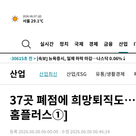
2026.08.07 (금)
서울 29.1℃
실시간
정치
국제
경제
금융
산업
-30615초 전 >
[속보] 뉴욕증시, 일제 하락 마감…나스닥 0.06%↓
산업
산업최신
산업/ESG
유통/생활경제
37곳 폐점에 희망퇴직도…
홈플러스①]
등록 2026.06.06 06:00:00
수정 2026.06.06 06:46:24