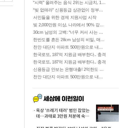
옥상 '쓰레기 테러' 범인 잡았는
데…과태료 3만원 처분에 숙박업
주 허탈