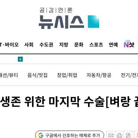
IT·바이오
사회
수도권
지방
문화
스포츠
연예
패션/뷰티
음식/맛집
창업/취업
자동차/항공
전기/전
생존 위한 마지막 수술[벼랑 
구글에서 선호하는 매체로 추가