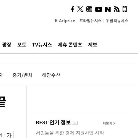
의견, 국토부·LH에 충실히
전달할 것"
K-Artprice
프라임뉴시스
위클리뉴시스
광장
포토
TV뉴시스
제휴 콘텐츠
제보
자
중기/벤처
해양수산
끝