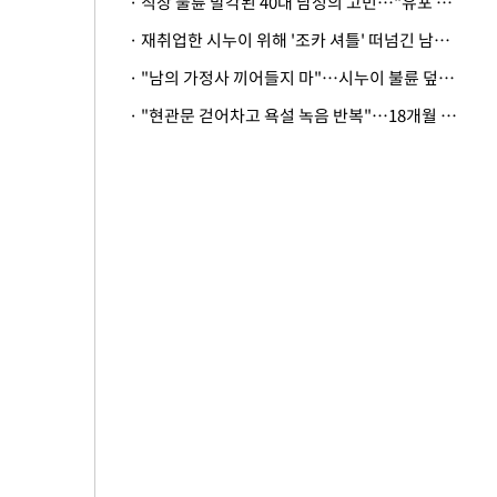
· 직장 불륜 발각된 40대 남성의 고민…"유포 동료 명예훼손·협박죄 고소 가능할까"
· 재취업한 시누이 위해 '조카 셔틀' 떠넘긴 남편…아내 "난 못한다"
· "남의 가정사 끼어들지 마"…시누이 불륜 덮으려는 남편에 억울한 아내
· "현관문 걷어차고 욕설 녹음 반복"…18개월 아기 키우는 집 뒤흔든 '앞집의 비극'