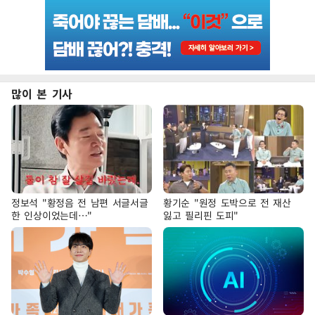
많이 본 기사
정보석 "황정음 전 남편 서글서글
황기순 "원정 도박으로 전 재산
한 인상이었는데…"
잃고 필리핀 도피"