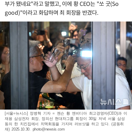
부가 됐네요"라고 말했고, 이에 황 CEO는 "쏘 굿(So
good)"이라고 화답하며 최 회장을 반겼다.
[서울=뉴시스] 정병혁 기자 = 젠슨 황 엔비디아 최고경영자(CEO)과 이
재용 삼성전자 회장, 정의선 현대차그룹 회장이 30일 저녁 서울 삼성
동의 한 치킨집에서 치맥회동을 가지며 러브샷을 하고 있다. (공동취
재) 2025.10.30.
photo@newsis.com