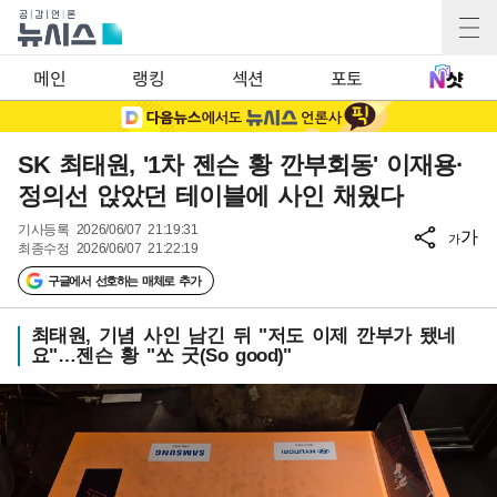
메인
랭킹
섹션
포토
SK 최태원, '1차 젠슨 황 깐부회동' 이재용·
정의선 앉았던 테이블에 사인 채웠다
기사등록
2026/06/07 21:19:31
가
가
최종수정
2026/06/07 21:22:19
구글에서 선호하는 매체로 추가
최태원, 기념 사인 남긴 뒤 "저도 이제 깐부가 됐네
요"…젠슨 황 "쏘 굿(So good)"