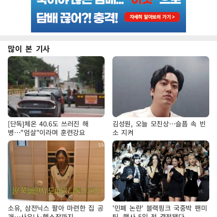
많이 본 기사
[단독]체온 40.6도 쓰러진 해
김성원, 오늘 모친상…슬픔 속 빈
병…"엄살"이라며 훈련강요
소 지켜
소유, 삼전닉스 팔아 마련한 집 공
'민폐 논란' 블랙핑크 국중박 팬미
개…사우나·헬스장까지
팅, 행사 5일 전 결정됐다