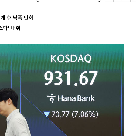
 불가피"
등 압수수색
개 후 낙폭 만회
태세 강
스닥' 내줘
어"
·당황'
'
 혐의
감
 포착