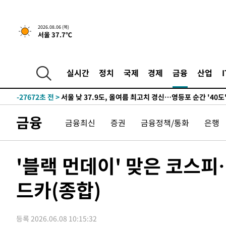
-29582초 전 >
[속보] SKT, 에이닷 서비스 장애 발생…"원인 파악 중"
-28988초 전 >
[속보]합참 "북, 동해상으로 미상 발사체 발사"
2026.08.06 (목)
서울 37.7℃
-28384초 전 >
'낮 최고 39도' 불볕더위…한밤 열대야도 계속[내일날씨]
-28343초 전 >
[속보]7~9일 프로야구 3연전도 폭염 취소…11일 재개
-28005초 전 >
"韓 외환시장 개입 관측 배경엔 美의 대한국 무역적자 있
실시간
정치
국제
경제
금융
산업
-27832초 전 >
'월드컵 탈락 후폭풍' 축구협회…초유의 압수수색에 '충격
-27672초 전 >
서울 낮 37.9도, 올여름 최고치 경신…영등포 순간 '40도
-27234초 전 >
[속보]종합특검, 대검 추가 압수수색…내란 중요임무종사
금융
금융최신
증권
금융정책/통화
은행
-23329초 전 >
[속보]코스닥, 800p 회복…0.26% 오른 801.67 마감
-23259초 전 >
[속보]코스피, 301.88포인트(4.58%) 내린 6296.38 마
-23124초 전 >
[속보]원·달러 환율, 0.7원 내린 1423.8원 마감
'블랙 먼데이' 맞은 코스
-20723초 전 >
"여기 떨어졌다"…다누리, 스페이스X 로켓 달 충돌 흔적
드카(종합)
-17768초 전 >
손흥민, 5경기 연속골 실패…LAFC는 승부차기 끝 과달
-10369초 전 >
내일까지 39도 '펄펄'…기상청 "태풍 지나며 폭염 잠시 
-10006초 전 >
트럼프, 한국계 진보 주지사 후보 맹공…"공산주의가 최대
등록 2026.06.08 10:15:32
-9984초 전 >
"美간섭에 합의 지연"…트럼프, '이란 호르무즈 통제권' 