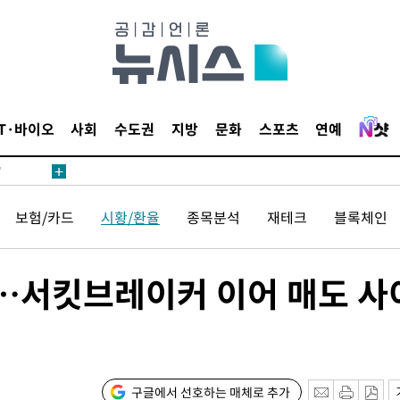
어"
IT·바이오
사회
수도권
지방
문화
스포츠
연예
·당황'
'
 혐의
보험/카드
시황/환율
종목분석
재테크
블록체인
감
피…서킷브레이커 이어 매도 사
 포착
라하라 격파
꺾인다"
 위협"
구글에서 선호하는 매체로 추가
수용할까