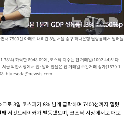
라하라 격파
꺾인다"
 위협"
 수용할까
하면서 7500선 아래로 내려간 8일 서울 중구 하나은행 딜링룸에서 딜러들
 불가피"
등 압수수색
1.38%) 하락한 8048.09에, 코스닥 지수는 전 거래일(1002.44)보다
했다. 서울 외환시장에서 원·달러 환율은 전 거래일 주간거래 종가(1539.1
08.
bluesoda@newsis.com
쇼크로 8일 코스피가 8% 넘게 급락하며 7400선까지 밀렸
3번째 서킷브레이커가 발동됐으며, 코스닥 시장에서도 매도