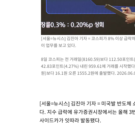
-17788초 전 >
손흥민, 5경기 연속골 실패…LAFC는 승부차기 끝 과달
-10389초 전 >
내일까지 39도 '펄펄'…기상청 "태풍 지나며 폭염 잠시 
-10026초 전 >
트럼프, 한국계 진보 주지사 후보 맹공…"공산주의가 최대
-10004초 전 >
"美간섭에 합의 지연"…트럼프, '이란 호르무즈 통제권'
[서울=뉴시스] 김진아 기자 = 코스피가 8% 이상 급락
-6524초 전 >
[속보]산업장관 "李정부, 원전 반대 안해…안정 전력 위해
이 업무를 보고 있다.
-5221초 전 >
[속보]경찰, '홍명보 선임 논란' 대한축구협회·축구회관 
8일 코스피는 전 거래일(8160.59)보다 112.50포인트(
42.83포인트(4.27%) 내린 959.61에 거래를 시작
원)보다 16.1원 오른 1555.2원에 출발했다. 2026.06.
[서울=뉴시스] 김진아 기자 = 미국발 반도체 
다. 지수 급락에 유가증권시장에서는 올해 
사이드카가 잇따라 발동됐다.