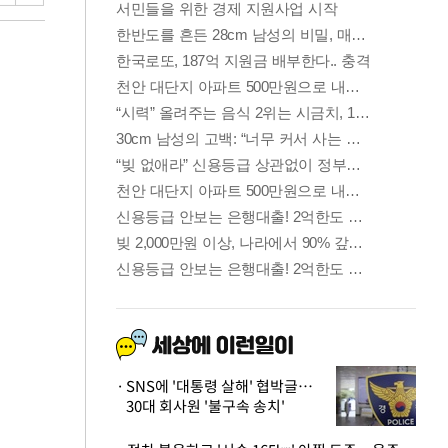
SNS에 '대통령 살해' 협박글…
30대 회사원 '불구속 송치'