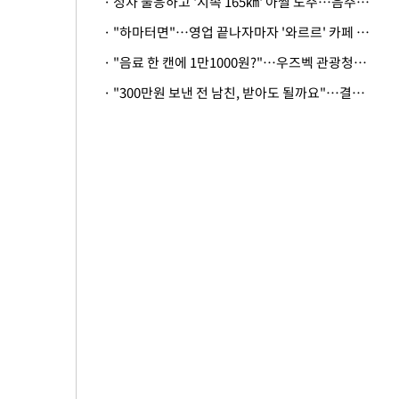
· 정차 불응하고 '시속 165㎞' 아찔 도주…음주운전자 체포
· "하마터면"…영업 끝나자마자 '와르르' 카페 테라스 덮친 대리석 외벽
· "음료 한 캔에 1만1000원?"…우즈벡 관광청까지 나섰다, 유튜버 폭로 후폭풍
· "300만원 보낸 전 남친, 받아도 될까요"…결혼 앞둔 예비신부의 뜻밖 고충