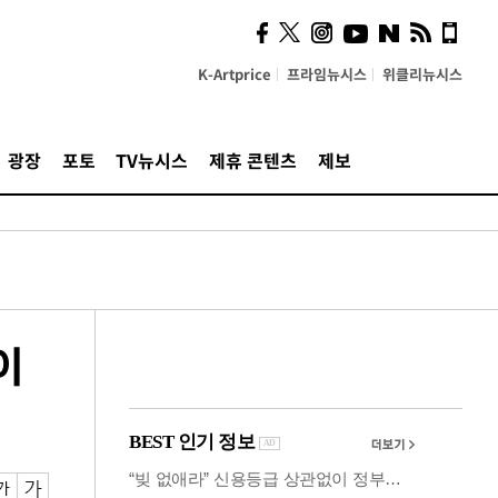
의견, 국토부·LH에 충실히
전달할 것"
K-Artprice
프라임뉴시스
위클리뉴시스
광장
포토
TV뉴시스
제휴 콘텐츠
제보
이