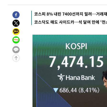
-6504초 전 >
[속보]산업장관 "李정부, 원전 반대 안해…안정 전력 위해
-5201초 전 >
[속보]경찰, '홍명보 선임 논란' 대한축구협회·축구회관 
코스피 8% 내린 7400선까지 밀려…거래재
-31424초 전 >
[속보]합참 "北 발사체는 단거리탄도미사일…감시·경계
코스닥도 매도 사이드카…석 달여 만에 '천
화"
-31172초 전 >
日방위성, 北이 동해로 쏜 발사체는 탄도미사일 가능성
-29602초 전 >
[속보] SKT, 에이닷 서비스 장애 발생…"원인 파악 중"
-29008초 전 >
[속보]합참 "북, 동해상으로 미상 발사체 발사"
-28404초 전 >
'낮 최고 39도' 불볕더위…한밤 열대야도 계속[내일날씨]
-28363초 전 >
[속보]7~9일 프로야구 3연전도 폭염 취소…11일 재개
-28025초 전 >
"韓 외환시장 개입 관측 배경엔 美의 대한국 무역적자 있
-27852초 전 >
'월드컵 탈락 후폭풍' 축구협회…초유의 압수수색에 '충격
-27692초 전 >
서울 낮 37.9도, 올여름 최고치 경신…영등포 순간 '40도
-27254초 전 >
[속보]종합특검, 대검 추가 압수수색…내란 중요임무종사
-23349초 전 >
[속보]코스닥, 800p 회복…0.26% 오른 801.67 마감
-23279초 전 >
[속보]코스피, 301.88포인트(4.58%) 내린 6296.38 마
-23144초 전 >
[속보]원·달러 환율, 0.7원 내린 1423.8원 마감
-20743초 전 >
"여기 떨어졌다"…다누리, 스페이스X 로켓 달 충돌 흔적