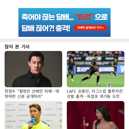
많이 본 기사
한정수 "황정민 선배만 피해…떳
LAFC 손흥민, 리그스컵 톨루카전
떳하면 신분 공개하라"
선발 출격…득점포 재가동 도전