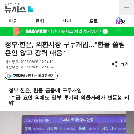
메인
랭킹
섹션
포토
정부·한은, 외환시장 구두개입…"환율 쏠림
용인 않고 강력 대응"
기사등록
2026/06/08 12:04:13
가
가
최종수정
2026/06/08 12:54:24
구글에서 선호하는 매체로 추가
정부·한은, 환율 급등에 구두개입
"수급 요인 외에도 일부 투기적 외환거래가 변동성 키
워"