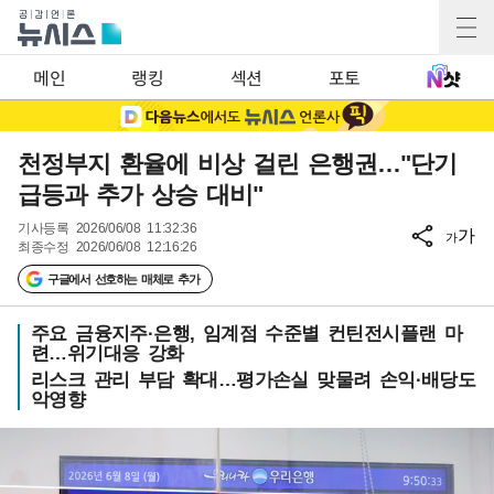
메인
랭킹
섹션
포토
천정부지 환율에 비상 걸린 은행권…"단기
급등과 추가 상승 대비"
기사등록
2026/06/08 11:32:36
가
가
최종수정
2026/06/08 12:16:26
구글에서 선호하는 매체로 추가
주요 금융지주·은행, 임계점 수준별 컨틴전시플랜 마
련…위기대응 강화
리스크 관리 부담 확대…평가손실 맞물려 손익·배당도
악영향