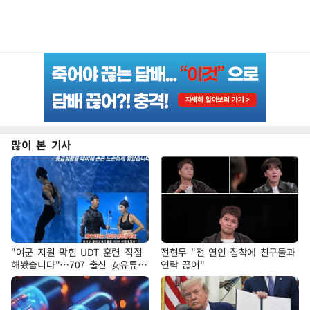
많이 본 기사
"여군 지원 막힌 UDT 훈련 직접
전현무 "전 연인 집착에 친구들과
해봤습니다"…707 출신 女유튜버
연락 끊어"
'완벽 소화'