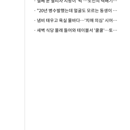
· 엘베 문 열리자 지팡이 '퍽'…노인의 택배기사 폭행 이유
· "20년 병수발했는데 얼굴도 모르는 동생이 유산 절반을"…배다른 형제 상속권 있을까
· 냄비 태우고 욕실 물바다…'치매 의심' 시어머니 검사 권유했다가 '날벼락'
· 새벽 식당 몰래 들어와 테이블서 '쿨쿨'…토사물 남기고 사라진 남성