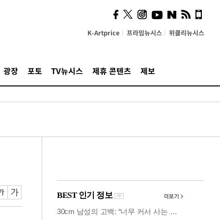
시, 스마트폰 액세서리에
NFC 더했다
K-Artprice
프라임뉴시스
위클리뉴시스
광장
포토
TV뉴시스
제휴 콘텐츠
제보