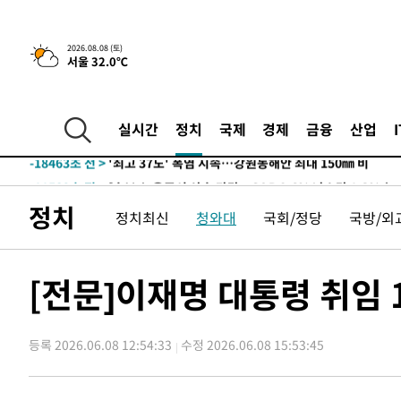
2026.08.08 (토)
서울 32.0℃
-11629초 전 >
[속보]뉴욕증시 상승 마감…S&P 0.6% 나스닥 1.3%↑
-31325초 전 >
축구협회 "압수수색·성접대 논란 사과…쇄신의 기회로 
-29842초 전 >
[속보]'압수수색·성접대 논란' 축구협회 "실망과 걱정 
실시간
정치
국제
경제
금융
산업
송"
-18463초 전 >
'최고 37도' 폭염 지속…강원동해안 최대 150㎜ 비
-11589초 전 >
[속보]뉴욕증시 상승 마감…S&P 0.6% 나스닥 1.3%↑
-31365초 전 >
축구협회 "압수수색·성접대 논란 사과…쇄신의 기회로 
정치
정치최신
청와대
국회/정당
국방/외
-29882초 전 >
[속보]'압수수색·성접대 논란' 축구협회 "실망과 걱정 
송"
-18503초 전 >
'최고 37도' 폭염 지속…강원동해안 최대 150㎜ 비
-11629초 전 >
[속보]뉴욕증시 상승 마감…S&P 0.6% 나스닥 1.3%↑
[전문]이재명 대통령 취임
등록 2026.06.08 12:54:33
수정 2026.06.08 15:53:45