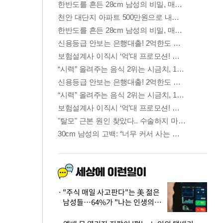
"주식 매일 사고판다"는 美 젊은
남성들…64%가 "나는 인생의
패배자“