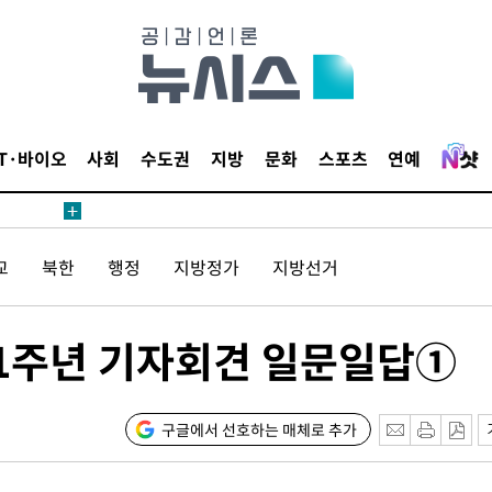
삼겠다"
안겨드려 죄
IT·바이오
사회
수도권
지방
문화
스포츠
연예
삼겠다"
교
북한
행정
지방정가
지방선거
안겨드려 죄
 1주년 기자회견 일문일답①
구글에서 선호하는 매체로 추가