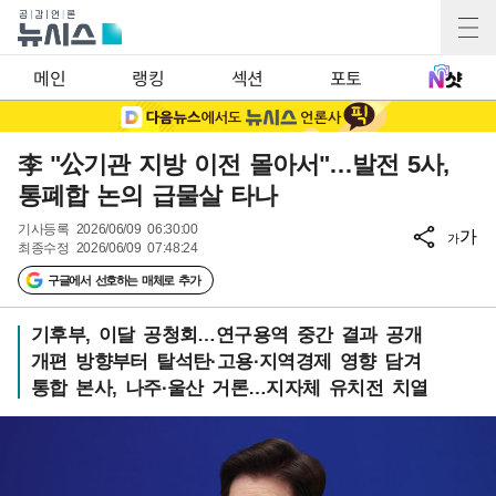
메인
랭킹
섹션
포토
李 "公기관 지방 이전 몰아서"…발전 5사,
통폐합 논의 급물살 타나
기사등록
2026/06/09 06:30:00
가
가
최종수정
2026/06/09 07:48:24
구글에서 선호하는 매체로 추가
기후부, 이달 공청회…연구용역 중간 결과 공개
개편 방향부터 탈석탄·고용·지역경제 영향 담겨
통합 본사, 나주·울산 거론…지자체 유치전 치열