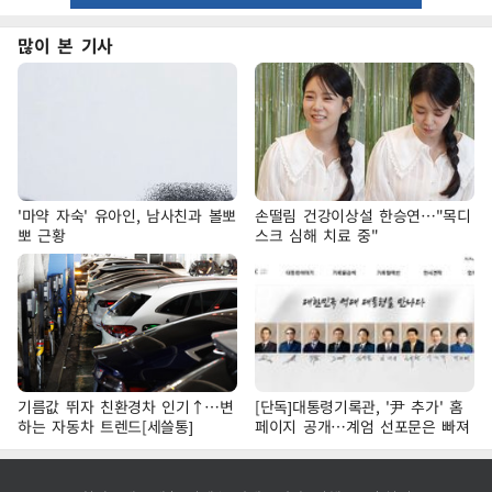
많이 본 기사
'마약 자숙' 유아인, 남사친과 볼뽀
손떨림 건강이상설 한승연…"목디
뽀 근황
스크 심해 치료 중"
기름값 뛰자 친환경차 인기↑…변
[단독]대통령기록관, '尹 추가' 홈
하는 자동차 트렌드[세쓸통]
페이지 공개…계엄 선포문은 빠져