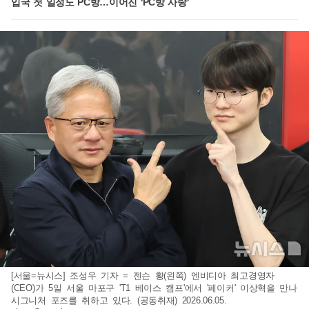
입국 첫 일정도 PC방…이어진 'PC방 사랑'
[서울=뉴시스] 조성우 기자 = 젠슨 황(왼쪽) 엔비디아 최고경영자
(CEO)가 5일 서울 마포구 'T1 베이스 캠프'에서 '페이커' 이상혁을 만나
시그니처 포즈를 취하고 있다. (공동취재) 2026.06.05.