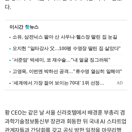
다.
이시간
핫
뉴스
소유, 삼전닉스 팔아 산 사우나·헬스장 딸린 집 눈길
오지헌 "일타강사 父…100평 수영장 딸린 집 살았다"
'서준맘' 박세미, 코 재수술…"내 얼굴 징그러워"
고영욱, 이번엔 박하선 공격…"류수영 열심히 일해야"
황 CEO는 같은 날 서울 신라호텔에서 배경훈 부총리 겸
과학기술정보통신부 장관과 회동한 뒤 국내 AI 스타트업
관계자들과 간담회를 갖고 공식 방한 일정을 마무리했