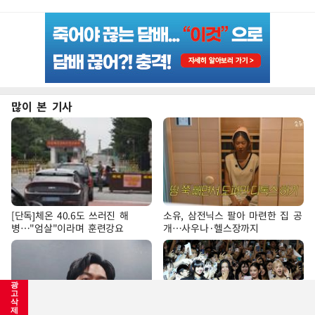
많이 본 기사
[단독]체온 40.6도 쓰러진 해
소유, 삼전닉스 팔아 마련한 집 공
병…"엄살"이라며 훈련강요
개…사우나·헬스장까지
광
고
삭
제