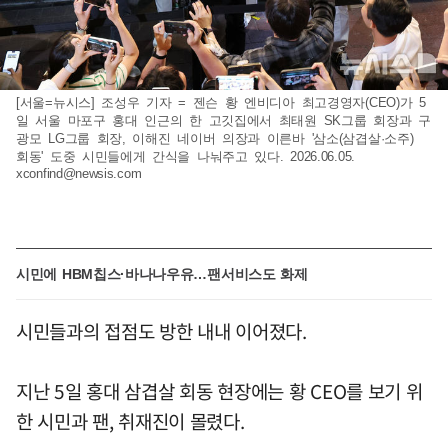
[서울=뉴시스] 조성우 기자 = 젠슨 황 엔비디아 최고경영자(CEO)가 5
일 서울 마포구 홍대 인근의 한 고깃집에서 최태원 SK그룹 회장과 구
광모 LG그룹 회장, 이해진 네이버 의장과 이른바 '삼소(삼겹살·소주)
회동' 도중 시민들에게 간식을 나눠주고 있다. 2026.06.05.
xconfind@newsis.com
시민에 HBM칩스·바나나우유…팬서비스도 화제
시민들과의 접점도 방한 내내 이어졌다.
지난 5일 홍대 삼겹살 회동 현장에는 황 CEO를 보기 위
한 시민과 팬, 취재진이 몰렸다.