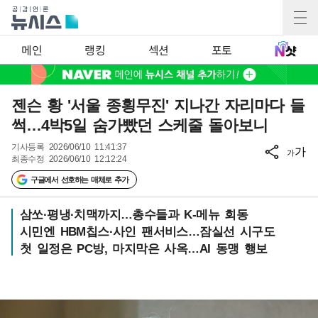
메인
랭킹
섹션
포토
젠슨 황 '서울 종횡무진' 지나간 자리마다 들
썩…4박5일 숨가빴던 스케줄 돌아보니
기사등록
2026/06/10 11:41:37
가
가
최종수정
2026/06/10 12:12:24
구글에서 선호하는 매체로 추가
삼쏘·평냉·치맥까지…총수들과 K-메뉴 회동
시민엔 HBM칩스·사인 팬서비스…잠실선 시구도
첫 일정은 PC방, 마지막은 사옥…AI 동맹 행보