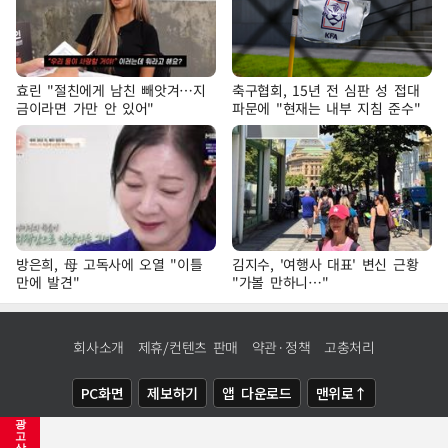
효린 "절친에게 남친 빼앗겨…지
축구협회, 15년 전 심판 성 접대
금이라면 가만 안 있어"
파문에 "현재는 내부 지침 준수"
방은희, 母 고독사에 오열 "이틀
김지수, '여행사 대표' 변신 근황
만에 발견"
"가볼 만하니…"
회사소개
제휴/컨텐츠 판매
약관·정책
고충처리
PC화면
제보하기
앱 다운로드
맨위로↑
광
COPYRIGHTⓒ
NEWSIS
ALL RIGHTS RESERVED.
고