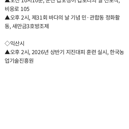
▲오전 10시10분, 군산 갑오징어 갑토리의 날 선포식,
비응로 105
▲오후 2시, 제31회 바다의 날 기념 민·관합동 정화활
동, 새만금3호방조제
◇익산시
▲오후 2시, 2026년 상반기 지진대피 훈련 실시, 한국농
업기술진흥원