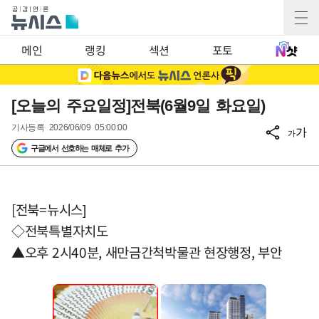
메인
랭킹
섹션
포토
[오늘의 주요일정]전북(6월9일 화요일)
기사등록
2026/06/09 05:00:00
가
가
구글에서 선호하는 매체로 추가
[전북=뉴시스]
◇전북특별자치도
▲오후 2시40분, 새만금간척박물관 현장행정, 부안