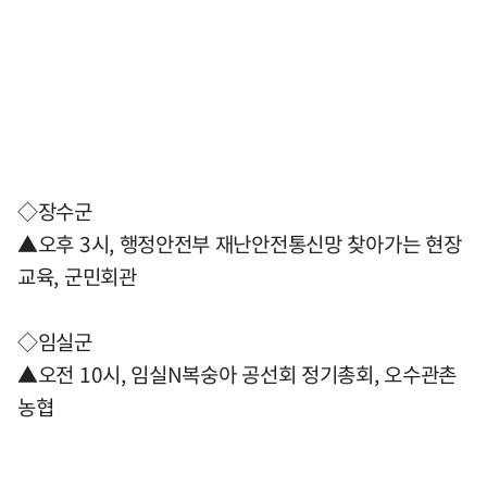
◇장수군
▲오후 3시, 행정안전부 재난안전통신망 찾아가는 현장
교육, 군민회관
◇임실군
▲오전 10시, 임실N복숭아 공선회 정기총회, 오수관촌
농협