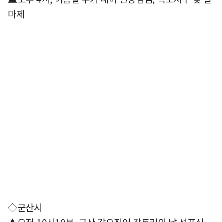
마제
◇군산시