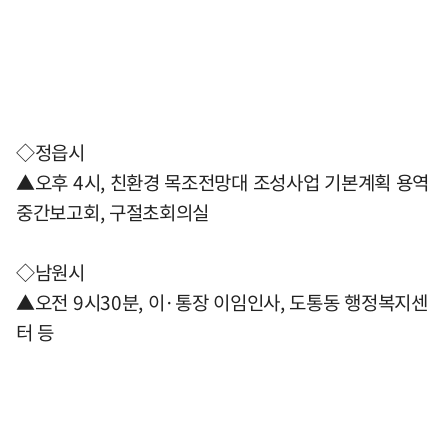
◇정읍시
▲오후 4시, 친환경 목조전망대 조성사업 기본계획 용역
중간보고회, 구절초회의실
◇남원시
▲오전 9시30분, 이·통장 이임인사, 도통동 행정복지센
터 등