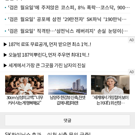
'검은 월요일'에 주저앉은 코스피, 8% 폭락…코스닥, 900선 턱걸이(종합)
'검은 월요일' 공포에 삼전 '29만전자' SK하닉 '190만닉스' 후퇴[핫스탁](종합)
'검은 월요일' 직격탄…'삼전닉스 레버리지' 손실 눈덩이(종합)
댓글