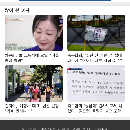
많이 본 기사
방은희, 母 고독사에 오열 "이틀
축구협회, 15년 전 심판 성 접대
만에 발견"
파문에 "현재는 내부 지침 준수"
김지수, '여행사 대표' 변신 근황
축구협회 '성접대' 감사보고서 나
"가볼 만하니…"
왔다…월드컵·올림픽 심판 포함
회사소개
제휴/컨텐츠 판매
약관·정책
고충처리