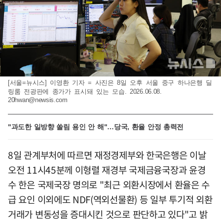
[서울=뉴시스] 이영환 기자 = 사진은 8일 오후 서울 중구 하나은행 딜
링룸 전광판에 종가가 표시돼 있는 모습. 2026.06.08.
20hwan@newsis.com
"과도한 일방향 쏠림 용인 안 해"…당국, 환율 안정 총력전
8일 관계부처에 따르면 재정경제부와 한국은행은 이날
오전 11시45분께 이형렬 재경부 국제금융국장과 윤경
수 한은 국제국장 명의로 "최근 외환시장에서 환율은 수
급 요인 이외에도 NDF(역외선물환) 등 일부 투기적 외환
거래가 변동성을 증대시킨 것으로 판단하고 있다"고 밝