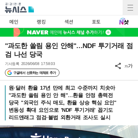
메인
랭킹
섹션
포토
"과도한 쏠림 용인 안해"…NDF 투기거래 점
검 나선 당국
기사등록
2026/06/08 17:58:03
가
가
구글에서 선호하는 매체로 추가
원·달러 환율 17년 만에 최고 수준까지 치솟아
"과도한 쏠림 용인 안 해"…환율 안정 총력전
당국 "외국인 주식 매도, 환율 상승 핵심 요인"
변동성 확대 요인으로 'NDF 투기거래' 꼽기도
리드앤래그 점검·불법 외환거래 조사도 실시