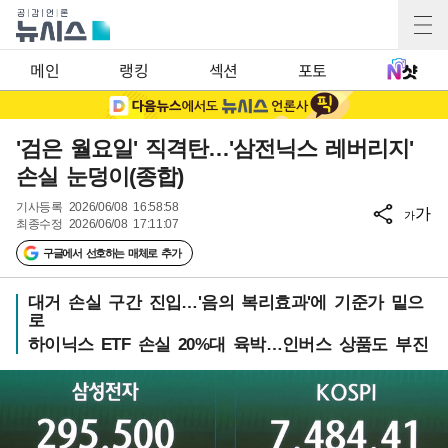
메인
랭킹
섹션
포토
'검은 월요일' 직격탄…'삼전닉스 레버리지'
손실 눈덩이(종합)
기사등록
2026/06/08 16:58:58
가
가
최종수정
2026/06/08 17:11:07
구글에서 선호하는 매체로 추가
대거 손실 구간 진입…'음의 복리효과'에 기준가 밑으
로
하이닉스 ETF 손실 20%대 육박…인버스 상품도 부진