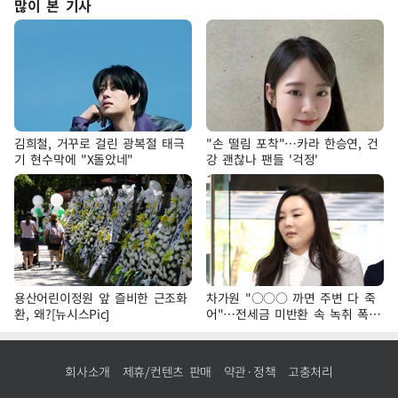
많이 본 기사
김희철, 거꾸로 걸린 광복절 태극
"손 떨림 포착"…카라 한승연, 건
기 현수막에 "X돌았네"
강 괜찮나 팬들 '걱정'
용산어린이정원 앞 즐비한 근조화
차가원 "○○○ 까면 주변 다 죽
환, 왜?[뉴시스Pic]
어"…전세금 미반환 속 녹취 폭로
파장
회사소개
제휴/컨텐츠 판매
약관·정책
고충처리