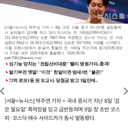
[서울=뉴시스] 박주성 기자 = 9일 오전 서울 중구 하나은행 딜링룸에
서 딜러들이 업무를 하고 있다.코스피는 전 거래일(7484.41)보다
213.35포인트(2.85%) 오른 7697.76에 개장했고 코스닥 지수는 전 거래
일(911.39)보다 26.30포인트(2.89%) 상승한 937.69에 거래를 시작했다.
서울 외환시장에서 원·달러 환율은 전 거래일 주간거래 종가(1535.0)보
다 5.6원 내린 1529.4원에 출발했다. 2026.06.09.
park7691@newsis.com
[서울=뉴시스] 박주연 기자 = 국내 증시가 지난 8일 '검
은 월요일' 폭락장을 딛고 급반등하며 9일 장 초반 코스
피·코스닥 매수 사이드카가 동시 발동됐다.