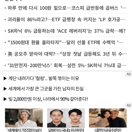
하루 만에 다시 100원 밑으로…코스피 급반등에 곱버스 '일장춘몽'
괴리율이 86%라고?…ETF 급팽창 속 커지는 'LP 호가공백' 우려
SK하닉 6% 급등하는데 'ACE 레버리지'는 37% 급락…왜?
"1500원대 환율 올라타자"…달러 선물 ETF에 수백억 '뭉칫돈'
美 공모주 받아야 대박?…"상장 첫날 급등해도 3년 뒤 수익률 부진"
'31만전자·200만닉스' 회복…삼전 5%·SK하닉 7%대 급등[핫스탁]