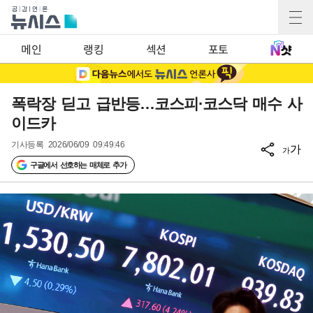
메인
랭킹
섹션
포토
폭락장 딛고 급반등…코스피·코스닥 매수 사
이드카
기사등록
2026/06/09 09:49:46
가
가
구글에서 선호하는 매체로 추가