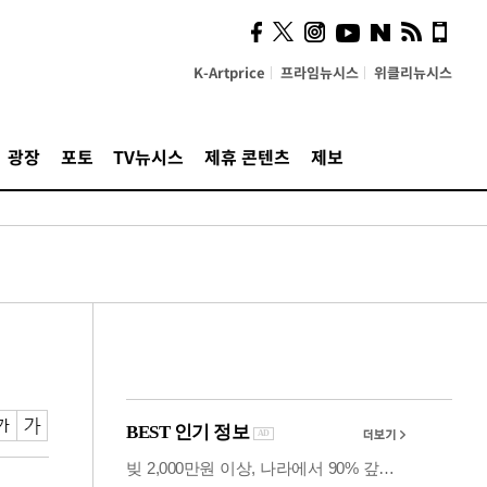
의견, 국토부·LH에 충실히
전달할 것"
K-Artprice
프라임뉴시스
위클리뉴시스
광장
포토
TV뉴시스
제휴 콘텐츠
제보