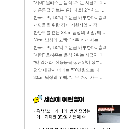
옥상 '쓰레기 테러' 범인 잡았는
데…과태료 3만원 처분에 숙박업
주 허탈