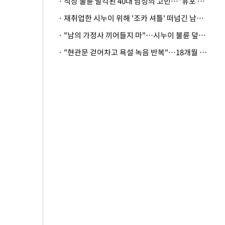
· 직장 불륜 발각된 40대 남성의 고민…"유포 동료 명예훼손·협박죄 고소 가능할까"
· 재취업한 시누이 위해 '조카 셔틀' 떠넘긴 남편…아내 "난 못한다"
· "남의 가정사 끼어들지 마"…시누이 불륜 덮으려는 남편에 억울한 아내
· "현관문 걷어차고 욕설 녹음 반복"…18개월 아기 키우는 집 뒤흔든 '앞집의 비극'