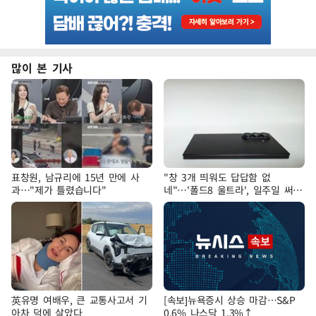
많이 본 기사
표창원, 남규리에 15년 만에 사
"창 3개 띄워도 답답함 없
과…"제가 틀렸습니다"
네"…'폴드8 울트라', 일주일 써보
니
英유명 여배우, 큰 교통사고서 기
[속보]뉴욕증시 상승 마감…S&P
아차 덕에 살았다
0.6% 나스닥 1.3%↑