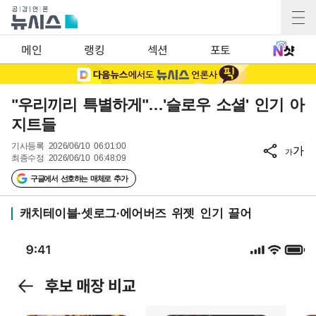
메인
랭킹
섹션
포토
"우리끼리 특별하게"…'슬로우 소셜' 인기 아
지트들
기사등록
2026/06/10 06:01:00
가
가
최종수정
2026/06/10 06:48:09
구글에서 선호하는 매체로 추가
캐치테이블·셋로그·에어버즈 위젯 인기 끌어