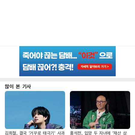
많이 본 기사
김희철, 결국 '거꾸로 태극기' 사과
홍석천, 입양 두 자녀에 '재산 상