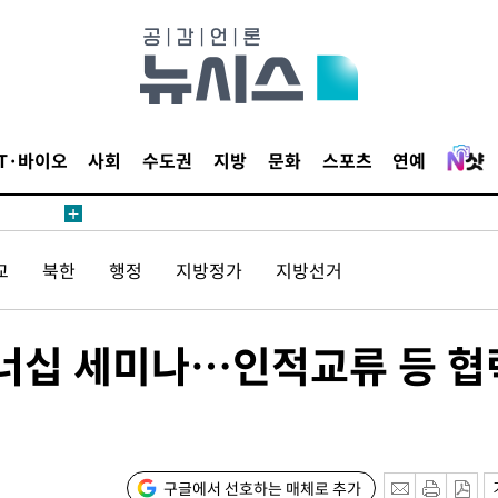
IT·바이오
사회
수도권
지방
문화
스포츠
연예
교
북한
행정
지방정가
지방선거
너십 세미나…인적교류 등 협
구글에서 선호하는 매체로 추가