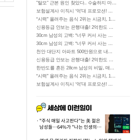
"주식 매일 사고판다"는 美 젊은
남성들…64%가 "나는 인생의
패배자“