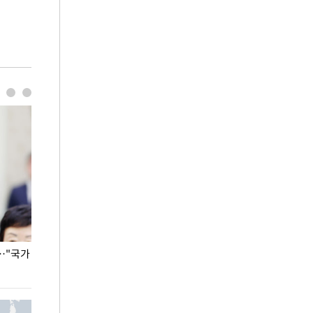
…"국가
홈플러스, 67개 점포 가오픈… 13일 정식 개장
오세훈 서울시장,
환경 점검