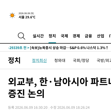
2026.08.08 (토)
서울 29.6℃
실시간
정치
국제
경제
금융
산업
-29339초 전 >
[속보]뉴욕증시 상승 마감…S&P 0.6% 나스닥 1.3%↑
정치
정치최신
청와대
국회/정당
국방/외
외교부, 한·남아시아 파트
증진 논의
등록 2026.06.09 16:30:20
수정 2026.06.09 18:26:24