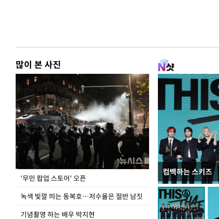
많이 본 사진
컴백하는 스키즈
지석천 뒤덮은 
'무민 팝업 스토어' 오픈
녹색 빛깔 띄는 동복호…저수율은 절반 남짓
기념촬영 하는 배우 박지현