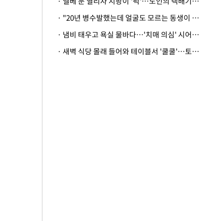
· 엘베 문 열리자 지팡이 '퍽'…노인의 택배기사 폭행 이유
· "20년 병수발했는데 얼굴도 모르는 동생이 유산 절반을"…배다른 형제 상속권 있을까
· 냄비 태우고 욕실 물바다…'치매 의심' 시어머니 검사 권유했다가 '날벼락'
· 새벽 식당 몰래 들어와 테이블서 '쿨쿨'…토사물 남기고 사라진 남성