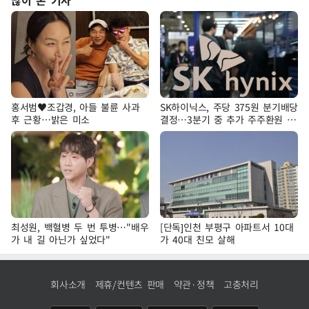
홍서범♥조갑경, 아들 불륜 사과
SK하이닉스, 주당 375원 분기배당
후 근황…밝은 미소
결정…3분기 중 추가 주주환원 발
표
최성원, 백혈병 두 번 투병…"배우
[단독]인천 부평구 아파트서 10대
가 내 길 아닌가 싶었다"
가 40대 친모 살해
회사소개
제휴/컨텐츠 판매
약관·정책
고충처리