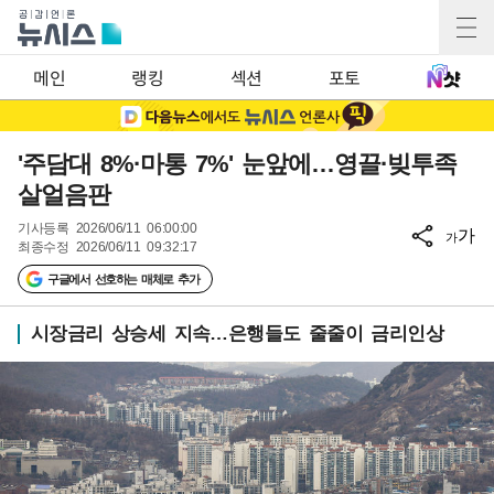
메인
랭킹
섹션
포토
'주담대 8%·마통 7%' 눈앞에…영끌·빚투족
살얼음판
기사등록
2026/06/11 06:00:00
가
가
최종수정
2026/06/11 09:32:17
구글에서 선호하는 매체로 추가
시장금리 상승세 지속…은행들도 줄줄이 금리인상