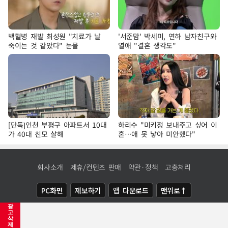
백혈병 재발 최성원 "치료가 날
'서준맘' 박세미, 연하 남자친구와
죽이는 것 같았다" 눈물
열애 "결혼 생각도"
[단독]인천 부평구 아파트서 10대
하리수 "미키정 보내주고 싶어 이
가 40대 친모 살해
혼…애 못 낳아 미안했다"
회사소개
제휴/컨텐츠 판매
약관·정책
고충처리
PC화면
제보하기
앱 다운로드
맨위로↑
광
COPYRIGHTⓒ
NEWSIS
ALL RIGHTS RESERVED.
고
삭
제