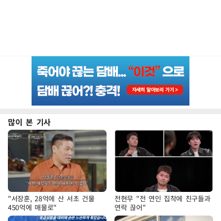
많이 본 기사
"서장훈, 28억에 산 서초 건물
전현무 "전 연인 집착에 친구들과
450억에 매물로"
연락 끊어"