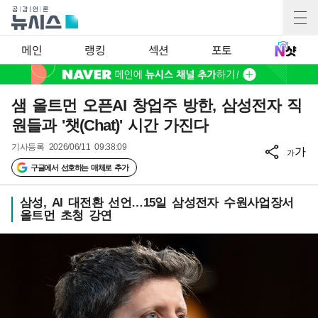
메인
랭킹
섹션
포토
샘 올트먼 오픈AI 창업주 방한, 삼성전자 직
원들과 '챗(Chat)' 시간 가진다
기사등록
2026/06/11 09:38:09
가
가
구글에서 선호하는 매체로 추가
삼성, AI 대전환 선언…15일 삼성전자 수원사업장서
올트먼 초청 강연