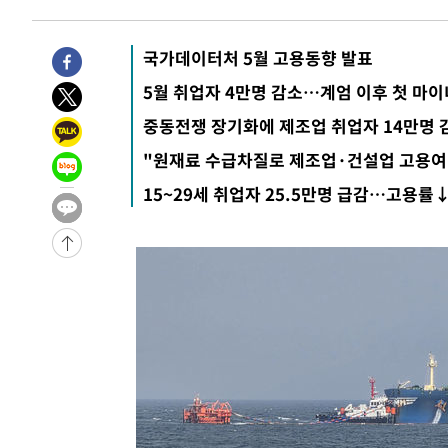
1시간 전 >
내일까지 39도 '펄펄'…기상청 "태풍 지나며 폭염 잠시 꺾인
1시간 전 >
트럼프, 한국계 진보 주지사 후보 맹공…"공산주의가 최대 위
국가데이터처 5월 고용동향 발표
-31972초 전 >
[속보] 뉴욕증시, 혼조 출발…나스닥 0.3%↓, 다우 0.1
5월 취업자 4만명 감소…계엄 이후 첫 마
-30765초 전 >
축구협회, 15년 전 심판 성 접대 파문에 "현재는 내부 지
중동전쟁 장기화에 제조업 취업자 14만명 
-29450초 전 >
경찰, '홍명보는 2순위' 결론냈던 스포츠윤리센터도 압
"원재료 수급차질로 제조업·건설업 고용여
-15046초 전 >
[속보]합참 "北 발사체는 단거리탄도미사일…감시·경계
화"
15~29세 취업자 25.5만명 급감…고용
-14794초 전 >
日방위성, 北이 동해로 쏜 발사체는 탄도미사일 가능성
-13224초 전 >
[속보] SKT, 에이닷 서비스 장애 발생…"원인 파악 중"
-12630초 전 >
[속보]합참 "북, 동해상으로 미상 발사체 발사"
-12026초 전 >
'낮 최고 39도' 불볕더위…한밤 열대야도 계속[내일날씨]
-11985초 전 >
[속보]7~9일 프로야구 3연전도 폭염 취소…11일 재개
-11647초 전 >
"韓 외환시장 개입 관측 배경엔 美의 대한국 무역적자 있
-11474초 전 >
'월드컵 탈락 후폭풍' 축구협회…초유의 압수수색에 '충격
-11314초 전 >
서울 낮 37.9도, 올여름 최고치 경신…영등포 순간 '40도
-10876초 전 >
[속보]종합특검, 대검 추가 압수수색…내란 중요임무종사
-6971초 전 >
[속보]코스닥, 800p 회복…0.26% 오른 801.67 마감