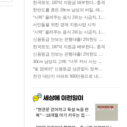
"현관문 걷어차고 욕설 녹음 반
복"…18개월 아기 키우는 집 뒤
흔든 '앞집의 비극'