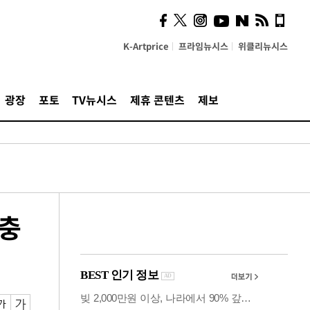
의견, 국토부·LH에 충실히
전달할 것"
K-Artprice
프라임뉴시스
위클리뉴시스
광장
포토
TV뉴시스
제휴 콘텐츠
제보
용충