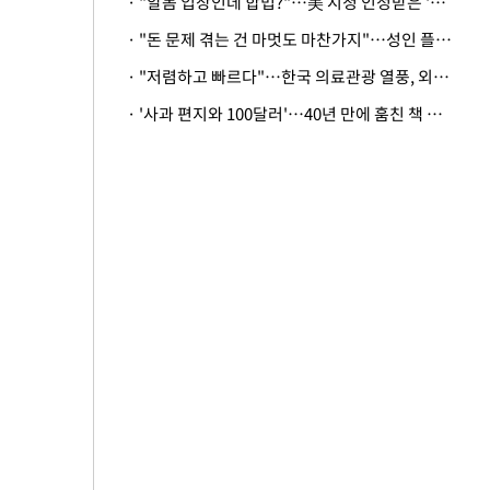
· "알몸 입장인데 합법?"…美 시청 인정받은 '누드' 레스토랑 화제
· "돈 문제 겪는 건 마멋도 마찬가지"…성인 플랫폼에 등장한 뜻밖의 스타
· "저렴하고 빠르다"…한국 의료관광 열풍, 외신도 주목
· '사과 편지와 100달러'…40년 만에 훔친 책 돌려준 美 절도범