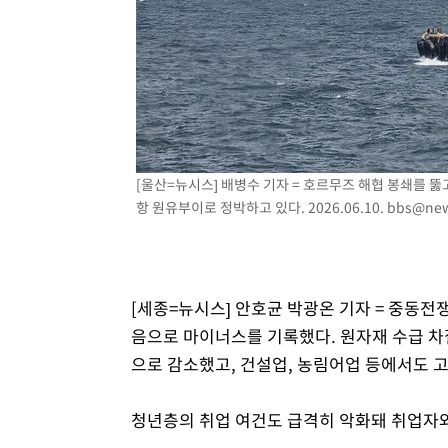
-6901초 전 >
[속보]코스피, 301.88포인트(4.58%) 내린 6296.38 마감
-6766초 전 >
[속보]원·달러 환율, 0.7원 내린 1423.8원 마감
-4365초 전 >
"여기 떨어졌다"…다누리, 스페이스X 로켓 달 충돌 흔적 
-1410초 전 >
손흥민, 5경기 연속골 실패…LAFC는 승부차기 끝 과달라
1시간 전 >
내일까지 39도 '펄펄'…기상청 "태풍 지나며 폭염 잠시 꺾인
1시간 전 >
트럼프, 한국계 진보 주지사 후보 맹공…"공산주의가 최대 위
[울산=뉴시스] 배병수 기자 = 호르무즈 해협 봉쇄를 뚫
항 원유부이로 정박하고 있다. 2026.06.10.
bbs@new
[세종=뉴시스] 안호균 박광온 기자 = 중동전쟁
음으로 마이너스를 기록했다. 원자재 수급 차질
으로 감소했고, 건설업, 농림어업 등에서도 
청년층의 취업 여건도 급격히 악화돼 취업자와 