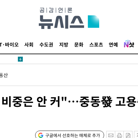
수수색
태세 강
IT·바이오
사회
수도권
지방
문화
스포츠
연예
어"
동산
·당황'
'
 혐의
자 비중은 안 커"…중동發 고
포착
구글에서 선호하는 매체로 추가
하라 격파