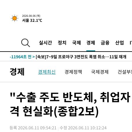
-29429초 전 >
경찰, '홍명보는 2순위' 결론냈던 스포츠윤리센터도 압
-15025초 전 >
[속보]합참 "北 발사체는 단거리탄도미사일…감시·경계
2026.08.06 (목)
서울 32.1℃
화"
-14773초 전 >
日방위성, 北이 동해로 쏜 발사체는 탄도미사일 가능성
-13203초 전 >
[속보] SKT, 에이닷 서비스 장애 발생…"원인 파악 중"
-12609초 전 >
[속보]합참 "북, 동해상으로 미상 발사체 발사"
실시간
정치
국제
경제
금융
산업
-12005초 전 >
'낮 최고 39도' 불볕더위…한밤 열대야도 계속[내일날씨]
-11964초 전 >
[속보]7~9일 프로야구 3연전도 폭염 취소…11일 재개
-11626초 전 >
"韓 외환시장 개입 관측 배경엔 美의 대한국 무역적자 있
경제
경제최신
경제정책
국제경제
건설부
-11453초 전 >
'월드컵 탈락 후폭풍' 축구협회…초유의 압수수색에 '충격
-11293초 전 >
서울 낮 37.9도, 올여름 최고치 경신…영등포 순간 '40도
-10855초 전 >
[속보]종합특검, 대검 추가 압수수색…내란 중요임무종사
"수출 주도 반도체, 취업
-6950초 전 >
[속보]코스닥, 800p 회복…0.26% 오른 801.67 마감
격 현실화(종합2보)
-6880초 전 >
[속보]코스피, 301.88포인트(4.58%) 내린 6296.38 마감
-6745초 전 >
[속보]원·달러 환율, 0.7원 내린 1423.8원 마감
-4344초 전 >
"여기 떨어졌다"…다누리, 스페이스X 로켓 달 충돌 흔적 
등록 2026.06.11 09:54:21
수정 2026.06.11 10:12:24
-1389초 전 >
손흥민, 5경기 연속골 실패…LAFC는 승부차기 끝 과달라