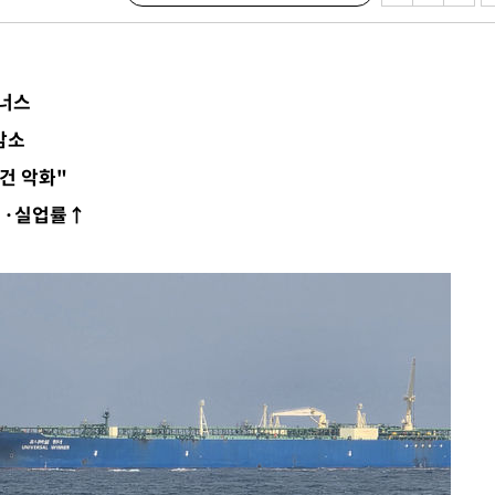
다"
협"
4%↑
이너스
침 준수"
감소
수수색
건 악화"
태세 강
률↓·실업률↑
어"
·당황'
'
 혐의