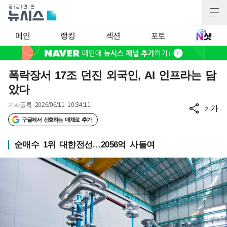
메인
랭킹
섹션
포토
폭락장서 17조 던진 외국인, AI 인프라는 담
았다
기사등록
2026/06/11 10:34:11
가
가
구글에서 선호하는 매체로 추가
순매수 1위 대한전선…2056억 사들여