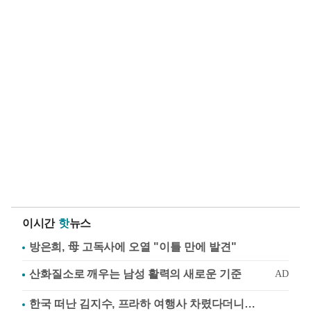
이시간
핫
뉴스
방은희, 母 고독사에 오열 "이틀 만에 발견"
한국 떠난 김지수, 프라하 여행사 차렸다더니…