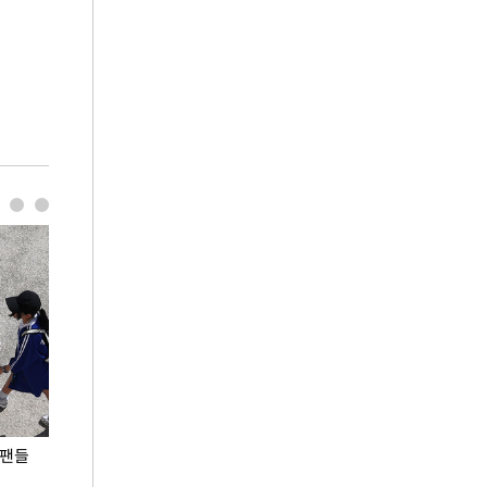
 팬들
이 대통령, '청년 대책 속도 높여야…폭염 문제도
입추 코앞인데 전
총력 대응'