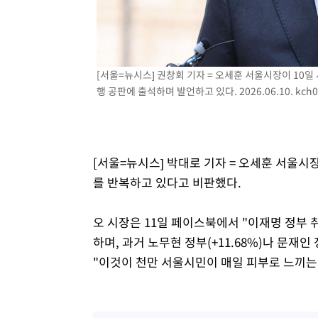
-23496초 전 >
[속보]코스피, 301.88포인트(4.58%) 내린 6296.38 마
-23361초 전 >
[속보]원·달러 환율, 0.7원 내린 1423.8원 마감
-20960초 전 >
"여기 떨어졌다"…다누리, 스페이스X 로켓 달 충돌 흔적
[서울=뉴시스] 권창회 기자 = 오세훈 서울시장이 10일
-18005초 전 >
손흥민, 5경기 연속골 실패…LAFC는 승부차기 끝 과달
행 공판에 출석하며 발언하고 있다. 2026.06.10.
kch
-10606초 전 >
내일까지 39도 '펄펄'…기상청 "태풍 지나며 폭염 잠시 
-10243초 전 >
트럼프, 한국계 진보 주지사 후보 맹공…"공산주의가 최대
-10221초 전 >
"美간섭에 합의 지연"…트럼프, '이란 호르무즈 통제권'
-6741초 전 >
[속보]산업장관 "李정부, 원전 반대 안해…안정 전력 위해
[서울=뉴시스] 박대로 기자 = 오세훈 서울시
-5438초 전 >
[속보]경찰, '홍명보 선임 논란' 대한축구협회·축구회관 
를 반복하고 있다고 비판했다.
오 시장은 11일 페이스북에서 "이재명 정부 취
하며, 과거 노무현 정부(+11.68%)나 문재
"이것이 천만 서울시민이 매일 피부로 느끼는