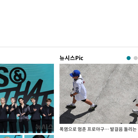
뉴시스Pic
전남광주… 열화상 카메라에 담긴
폭염으로 멈춘 프로야구… 발걸음 돌리는