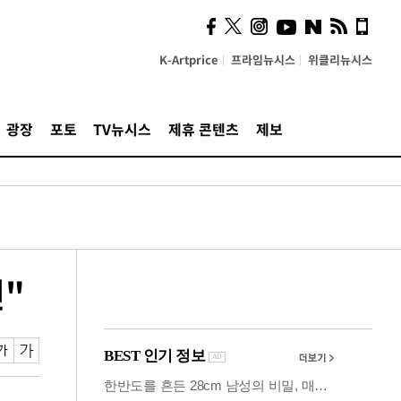
의견, 국토부·LH에 충실히
전달할 것"
K-Artprice
프라임뉴시스
위클리뉴시스
광장
포토
TV뉴시스
제휴 콘텐츠
제보
전"