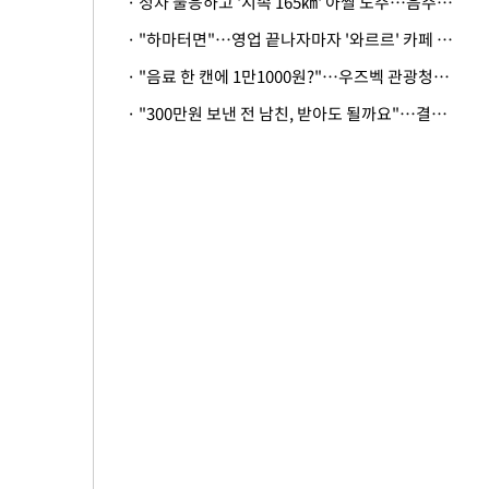
· 정차 불응하고 '시속 165㎞' 아찔 도주…음주운전자 체포
· "하마터면"…영업 끝나자마자 '와르르' 카페 테라스 덮친 대리석 외벽
· "음료 한 캔에 1만1000원?"…우즈벡 관광청까지 나섰다, 유튜버 폭로 후폭풍
· "300만원 보낸 전 남친, 받아도 될까요"…결혼 앞둔 예비신부의 뜻밖 고충