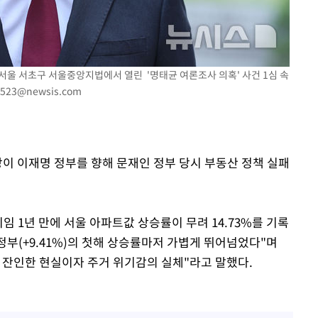
감
 포착
 서울 서초구 서울중앙지법에서 열린 '명태균 여론조사 의혹' 사건 1심 속
라하라 격파
0523@newsis.com
꺾인다"
 위협"
 수용할까
 불가피"
장이 이재명 정부를 향해 문재인 정부 당시 부동산 정책 실패
등 압수수색
임 1년 만에 서울 아파트값 상승률이 무려 14.73%를 기록
인 정부(+9.41%)의 첫해 상승률마저 가볍게 뛰어넘었다"며
 잔인한 현실이자 주거 위기감의 실체"라고 말했다.