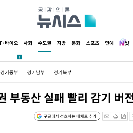
등 압수수색
태세 강
IT·바이오
사회
수도권
지방
문화
스포츠
연예
어"
경기동부
경기남부
경기북부
·당황'
'
 혐의
권 부동산 실패 빨리 감기 버
감
구글에서 선호하는 매체로 추가
 포착
라하라 격파