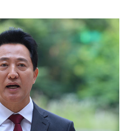
꺾인다"
 위협"
 수용할까
 불가피"
등 압수수색
태세 강
어"
·당황'
'
 혐의