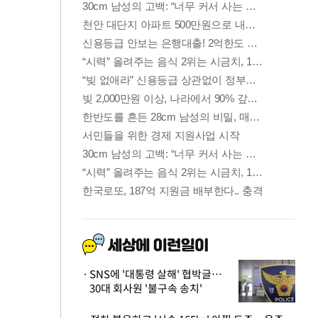
SNS에 '대통령 살해' 협박글…
30대 회사원 '불구속 송치'