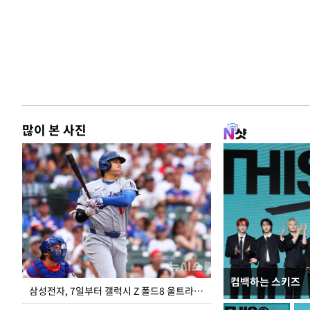
많이 본 사진
컴백하는 스키즈
입추 하루 앞둔 
삼성전자, 7일부터 갤럭시 Z 폴드8 울트라·폴드8·플립8 출시
폭염