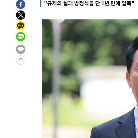
"규제의 실패 방정식을 단 1년 만에 압축"
-10606초 전 >
내일까지 39도 '펄펄'…기상청 "태풍 지나며 폭염 잠시 
-10243초 전 >
트럼프, 한국계 진보 주지사 후보 맹공…"공산주의가 최대
-10221초 전 >
"美간섭에 합의 지연"…트럼프, '이란 호르무즈 통제권'
-6741초 전 >
[속보]산업장관 "李정부, 원전 반대 안해…안정 전력 위해
-5438초 전 >
[속보]경찰, '홍명보 선임 논란' 대한축구협회·축구회관 
-31641초 전 >
[속보]합참 "北 발사체는 단거리탄도미사일…감시·경계
화"
-31389초 전 >
日방위성, 北이 동해로 쏜 발사체는 탄도미사일 가능성
-29819초 전 >
[속보] SKT, 에이닷 서비스 장애 발생…"원인 파악 중"
-29225초 전 >
[속보]합참 "북, 동해상으로 미상 발사체 발사"
-28621초 전 >
'낮 최고 39도' 불볕더위…한밤 열대야도 계속[내일날씨]
-28580초 전 >
[속보]7~9일 프로야구 3연전도 폭염 취소…11일 재개
-28242초 전 >
"韓 외환시장 개입 관측 배경엔 美의 대한국 무역적자 있
-28069초 전 >
'월드컵 탈락 후폭풍' 축구협회…초유의 압수수색에 '충격
-27909초 전 >
서울 낮 37.9도, 올여름 최고치 경신…영등포 순간 '40도
-27471초 전 >
[속보]종합특검, 대검 추가 압수수색…내란 중요임무종사
-23566초 전 >
[속보]코스닥, 800p 회복…0.26% 오른 801.67 마감