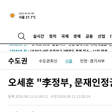
-5438초 전 >
[속보]경찰, '홍명보 선임 논란' 대한축구협회·축구회관 
-31641초 전 >
[속보]합참 "北 발사체는 단거리탄도미사일…감시·경계
2026.08.06 (목)
서울 37.7℃
화"
-31389초 전 >
日방위성, 北이 동해로 쏜 발사체는 탄도미사일 가능성
-29819초 전 >
[속보] SKT, 에이닷 서비스 장애 발생…"원인 파악 중"
-29225초 전 >
[속보]합참 "북, 동해상으로 미상 발사체 발사"
실시간
정치
국제
경제
금융
산업
-28621초 전 >
'낮 최고 39도' 불볕더위…한밤 열대야도 계속[내일날씨]
-28580초 전 >
[속보]7~9일 프로야구 3연전도 폭염 취소…11일 재개
-28242초 전 >
"韓 외환시장 개입 관측 배경엔 美의 대한국 무역적자 있
수도권
수도권최신
서울
인천·경기서부
-28069초 전 >
'월드컵 탈락 후폭풍' 축구협회…초유의 압수수색에 '충격
-27909초 전 >
서울 낮 37.9도, 올여름 최고치 경신…영등포 순간 '40도
-27471초 전 >
[속보]종합특검, 대검 추가 압수수색…내란 중요임무종사
오세훈 "李정부, 문재인정
-23566초 전 >
[속보]코스닥, 800p 회복…0.26% 오른 801.67 마감
-23496초 전 >
[속보]코스피, 301.88포인트(4.58%) 내린 6296.38 마
등록 2026.06.11 11:49:21
수정 2026.06.11 13:20:24
-23361초 전 >
[속보]원·달러 환율, 0.7원 내린 1423.8원 마감
-20960초 전 >
"여기 떨어졌다"…다누리, 스페이스X 로켓 달 충돌 흔적
-18005초 전 >
손흥민, 5경기 연속골 실패…LAFC는 승부차기 끝 과달