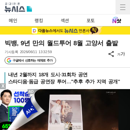
메인
랭킹
섹션
포토
빅뱅, 9년 만의 월드투어 8월 고양서 출발
기사등록
2026/06/11 13:32:59
가
가
구글에서 선호하는 매체로 추가
내년 2월까지 18개 도시·31회차 공연
스타디움·돔급 공연장 투어…"추후 추가 지역 공개"
X