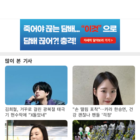
많이 본 기사
김희철, 거꾸로 걸린 광복절 태극
"손 떨림 포착"…카라 한승연, 건
기 현수막에 "X돌았네"
강 괜찮나 팬들 '걱정'