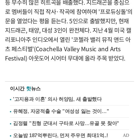
등 무수히 많은 히트곡을 배출했다. 지드래곤을 중심으
로 멤버들이 직접 작사·작곡에 참여하며 '프로듀싱돌'의
문을 열었다는 평을 듣는다. 5인으로 출발했지만, 현재
지드래곤, 태양, 대성 3인이 완전체다. 지난 4월 미국 캘
리포니아주 인디오에서 열린 '코첼라 밸리 뮤직 앤드 아
츠 페스티벌'(Coachella Valley Music and Arts
Festival) 아웃도어 시어터 무대에 올라 주목 받았다.
이시간
핫
뉴스
'고지용과 이혼' 의사 허양임, 새 출발했다
유혜정, 자궁적출 수술 "여성성 잃는 것이…"
김정렬 "친형 군대서 구타로 사망…유골 못 찾아"