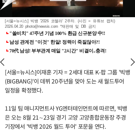
[서울=뉴시스] 빅뱅 '2026 코첼라' 2주차. (사진 = 유튜브 캡처)
2026.04.20
photo@newsis.com
*재판매 및 DB 금지
[서울=뉴시스]이재훈 기자 = 2세대 대표 K-팝 그룹 '빅뱅
(BIGBANG)'이 데뷔 20주년을 맞아 도는 새 월드투어
일정을 확정했다.
11일 팀 매니지먼트사 YG엔터테인먼트에 따르면, 빅뱅
은 오는 8월 21∼23일 경기 고양 고양종합운동장 주경
기장에서 '빅뱅 2026 월드 투어' 포문을 연다.