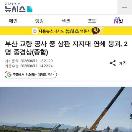
메인
랭킹
섹션
포토
부산 교량 공사 중 상판 지지대 연쇄 붕괴, 2
명 중경상(종합)
기사등록
2026/06/11 13:21:20
가
가
최종수정
2026/06/11 14:22:24
구글에서 선호하는 매체로 추가