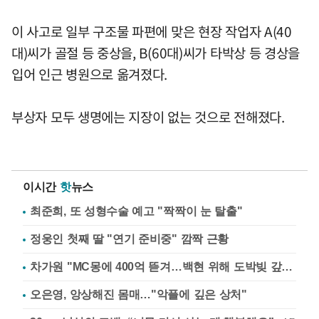
이 사고로 일부 구조물 파편에 맞은 현장 작업자 A(40
대)씨가 골절 등 중상을, B(60대)씨가 타박상 등 경상을
입어 인근 병원으로 옮겨졌다.
부상자 모두 생명에는 지장이 없는 것으로 전해졌다.
이시간
핫
뉴스
최준희, 또 성형수술 예고 "짝짝이 눈 탈출"
정웅인 첫째 딸 "연기 준비중" 깜짝 근황
차가원 "MC몽에 400억 뜯겨…백현 위해 도박빚 갚아줘"
오은영, 앙상해진 몸매…"악플에 깊은 상처"