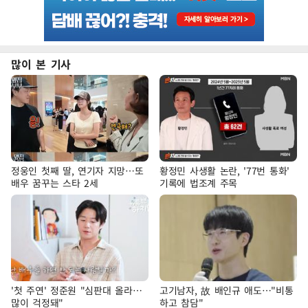
많이 본 기사
정웅인 첫째 딸, 연기자 지망…또
황정민 사생활 논란, '77번 통화'
배우 꿈꾸는 스타 2세
기록에 법조계 주목
'첫 주연' 정준원 "심판대 올라…
고기남자, 故 배인규 애도…"비통
많이 걱정돼"
하고 참담"