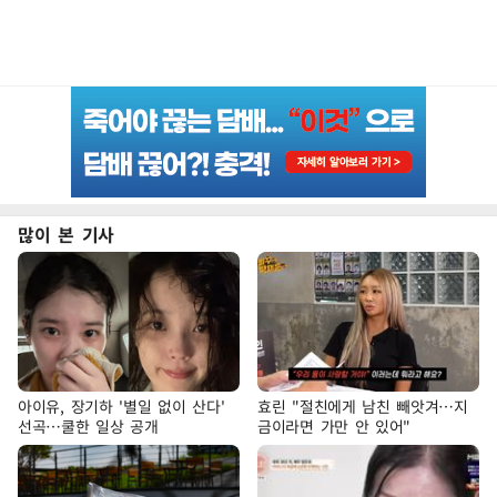
많이 본 기사
아이유, 장기하 '별일 없이 산다'
효린 "절친에게 남친 빼앗겨…지
선곡…쿨한 일상 공개
금이라면 가만 안 있어"