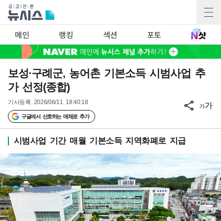
메인
랭킹
섹션
포토
보성·구례군, 농어촌 기본소득 시범사업 추
가 선정(종합)
기사등록
2026/06/11 18:40:18
가
가
구글에서 선호하는 매체로 추가
시범사업 기간 매월 기본소득 지역화폐로 지급