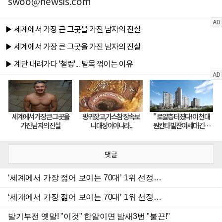
swoo@newsis.com
댓글