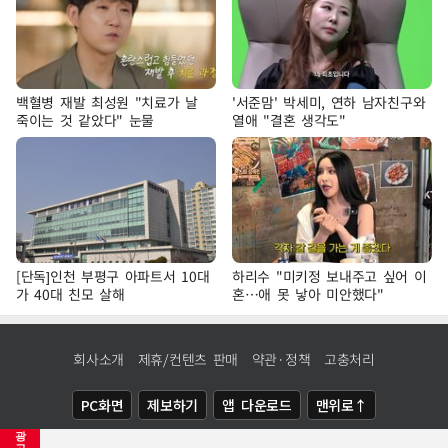
백혈병 재발 최성원 "치료가 날
'서준맘' 박세미, 연하 남자친구와
죽이는 것 같았다" 눈물
열애 "결혼 생각도"
[단독]인천 부평구 아파트서 10대
하리수 "미키정 보내주고 싶어 이
가 40대 친모 살해
혼…애 못 낳아 미안했다"
회사소개
제휴/컨텐츠 판매
약관·정책
고충처리
PC화면
제보하기
앱 다운로드
맨위로↑
광
COPYRIGHTⓒ
NEWSIS
ALL RIGHTS RESERVED.