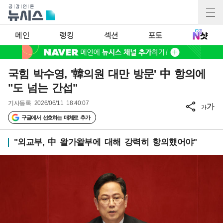
메인
랭킹
섹션
포토
국힘 박수영, '韓의원 대만 방문' 中 항의에
"도 넘는 간섭"
기사등록
2026/06/11 18:40:07
가
가
구글에서 선호하는 매체로 추가
"외교부, 中 왈가왈부에 대해 강력히 항의했어야"