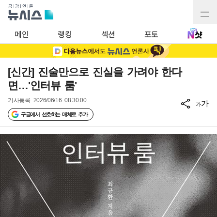
메인
랭킹
섹션
포토
[신간] 진술만으로 진실을 가려야 한다
면…'인터뷰 룸'
기사등록
2026/06/16 08:30:00
가
가
구글에서 선호하는 매체로 추가