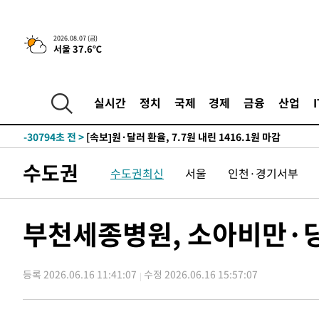
-7541초 전 >
[속보]원·달러 환율, 오전 9시 1423.8원
2026.08.07 (금)
-31874초 전 >
여자배구 이재영·이다영 자매, 아제르바이잔 투란VC 입
서울 37.6℃
-31127초 전 >
외국인 심판 성 접대 7경기 들여다보니…한국 축구 '5승 2
-30861초 전 >
[속보]코스닥, 2.86포인트(0.36%) 내린 798.81마감
실시간
정치
국제
경제
금융
산업
-30814초 전 >
[속보]코스피, 6200선 약보합…0.60% 내린 6258.77에
-30794초 전 >
[속보]원·달러 환율, 7.7원 내린 1416.1원 마감
-30683초 전 >
[속보] 노원서 40.1도 관측…서울, 2018년 이후 첫 40도
-27773초 전 >
[속보]종합특검, '계엄 수용공간 확보' 신용해 前교정본
수도권
수도권최신
서울
인천·경기서부
-26646초 전 >
외신들도 주목한 韓축구 파문…"국민적 공분에 수사 재개
-26617초 전 >
11시간 압수수색에 성접대 파문까지…'쑥대밭' 된 축구
부천세종병원, 소아비만·
-25639초 전 >
[속보]규제합리화위원회 부위원장에 김태유 서울대 공대
병태 후임
-21997초 전 >
[속보]국힘 윤리위, '돌려차기 발언' 진종오·서범수 징계
-17322초 전 >
[속보] 7월 중국 수출 23.9%↑ 수입 27.5%↑…무역총
등록 2026.06.16 11:41:07
수정 2026.06.16 15:57:07
25.3%↑
-14482초 전 >
[속보]'채상병 순직 책임' 임성근, 항소심도 징역 3년
-14348초 전 >
[속보]종합특검, '관저이전 봐주기 감사' 유병호 구속기소