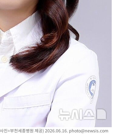
 절차 개시
액
 사망
CDC
압수수색
 등 9곳
진=부천세종병원 제공) 2026.06.16.
photo@newsis.com