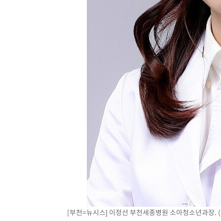
병태 후임
-21997초 전 >
[속보]국힘 윤리위, '돌려차기 발언' 진종오·서범수 징계
-17322초 전 >
[속보] 7월 중국 수출 23.9%↑ 수입 27.5%↑…무역총
25.3%↑
-14482초 전 >
[속보]'채상병 순직 책임' 임성근, 항소심도 징역 3년
-14348초 전 >
[속보]종합특검, '관저이전 봐주기 감사' 유병호 구속기소
-10948초 전 >
민주 콩고 에볼라환자 4천명 돌파, 4053명 발생 1850명
-10198초 전 >
[속보]'300억원대 사기 혐의' 차가원 대표 구속 송치
-9392초 전 >
"미 전국적 살모네라 식중독 원인은 멕시코산 할라피뇨"-- 
-7905초 전 >
[속보]경찰·노동부, HL만도 평택사업장 끼임 사망 관련 
-7786초 전 >
[속보]합수본, '투표율 허위 입력' 중앙·서울·경기도 선관위
압수수색
-7541초 전 >
[속보]원·달러 환율, 오전 9시 1423.8원
[부천=뉴시스] 이정선 부천세종병원 소아청소년과장. (사