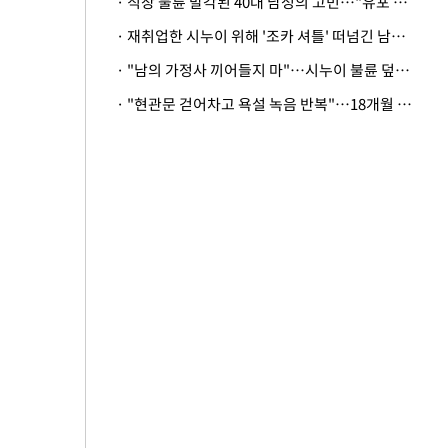
· 직장 불륜 발각된 40대 남성의 고민…"유포 동료 명예훼손·협박죄 고소 가능할까"
· 재취업한 시누이 위해 '조카 셔틀' 떠넘긴 남편…아내 "난 못한다"
· "남의 가정사 끼어들지 마"…시누이 불륜 덮으려는 남편에 억울한 아내
· "현관문 걷어차고 욕설 녹음 반복"…18개월 아기 키우는 집 뒤흔든 '앞집의 비극'