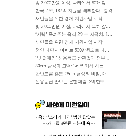
옥상 '쓰레기 테러' 범인 잡았는
데…과태료 3만원 처분에 숙박업
주 허탈