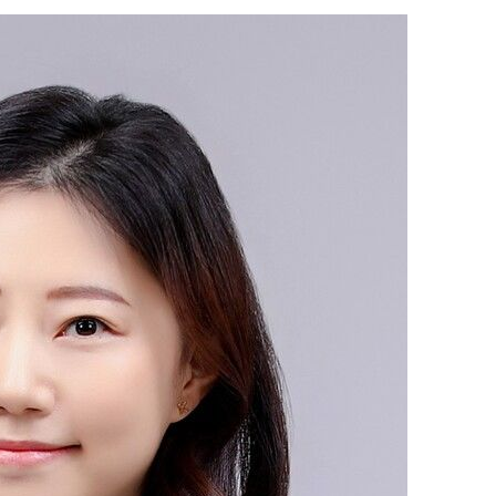
 사망
CDC
압수수색
 등 9곳
단
무'
 마쳐
부장 기소
"
협회
 교수…이