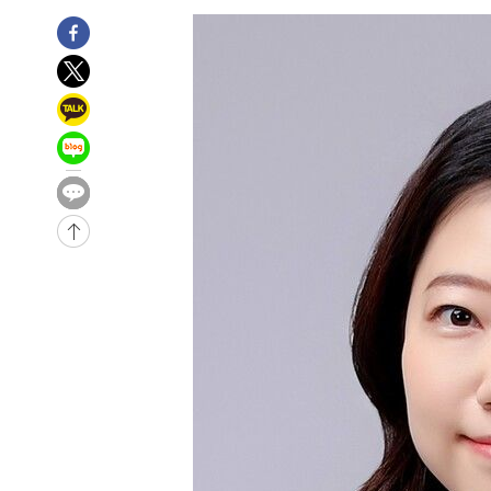
-10948초 전 >
민주 콩고 에볼라환자 4천명 돌파, 4053명 발생 1850명
-10198초 전 >
[속보]'300억원대 사기 혐의' 차가원 대표 구속 송치
-9392초 전 >
"미 전국적 살모네라 식중독 원인은 멕시코산 할라피뇨"-- 
-7905초 전 >
[속보]경찰·노동부, HL만도 평택사업장 끼임 사망 관련 
-7786초 전 >
[속보]합수본, '투표율 허위 입력' 중앙·서울·경기도 선관위
압수수색
-7541초 전 >
[속보]원·달러 환율, 오전 9시 1423.8원
-31874초 전 >
여자배구 이재영·이다영 자매, 아제르바이잔 투란VC 입
-31127초 전 >
외국인 심판 성 접대 7경기 들여다보니…한국 축구 '5승 2
-30861초 전 >
[속보]코스닥, 2.86포인트(0.36%) 내린 798.81마감
-30814초 전 >
[속보]코스피, 6200선 약보합…0.60% 내린 6258.77에
-30794초 전 >
[속보]원·달러 환율, 7.7원 내린 1416.1원 마감
-30683초 전 >
[속보] 노원서 40.1도 관측…서울, 2018년 이후 첫 40도
-27773초 전 >
[속보]종합특검, '계엄 수용공간 확보' 신용해 前교정본
-26646초 전 >
외신들도 주목한 韓축구 파문…"국민적 공분에 수사 재개
-26617초 전 >
11시간 압수수색에 성접대 파문까지…'쑥대밭' 된 축구
-25639초 전 >
[속보]규제합리화위원회 부위원장에 김태유 서울대 공대