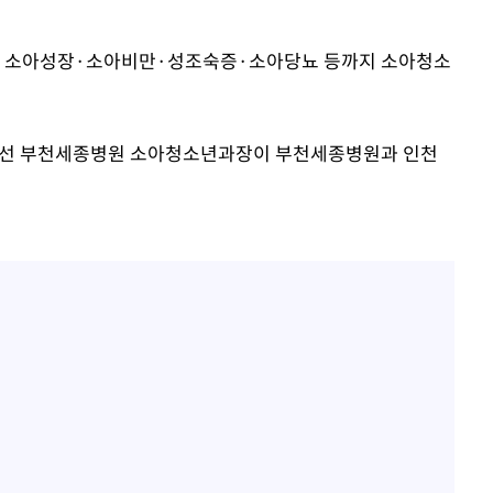
원은 소아성장·소아비만·성조숙증·소아당뇨 등까지 소아청소
이정선 부천세종병원 소아청소년과장이 부천세종병원과 인천