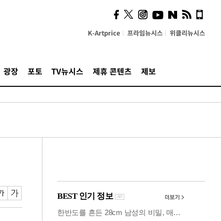
시, 스마트폰 액세서리에
NFC 더했다
K-Artprice
프라임뉴시스
위클리뉴시스
광장
포토
TV뉴시스
제휴 콘텐츠
제보