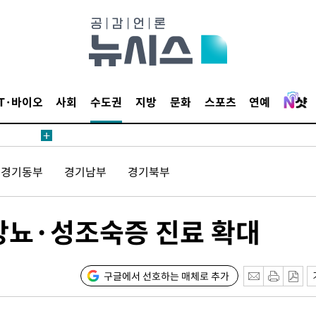
단
무'
IT·바이오
사회
수도권
지방
문화
스포츠
연예
 마쳐
부장 기소
경기동부
경기남부
경기북부
"
협회
당뇨·성조숙증 진료 확대
 교수…이
 절차 개시
액
구글에서 선호하는 매체로 추가