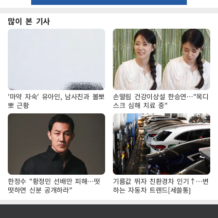
많이 본 기사
'마약 자숙' 유아인, 남사친과 볼뽀
손떨림 건강이상설 한승연…"목디
뽀 근황
스크 심해 치료 중"
한정수 "황정민 선배만 피해…떳
기름값 뛰자 친환경차 인기↑…변
떳하면 신분 공개하라"
하는 자동차 트렌드[세쓸통]