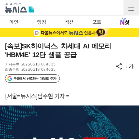
메인
랭킹
섹션
포토
[속보]SK하이닉스, 차세대 AI 메모리
'HBM4E' 12단 샘플 공급
기사등록
2026/06/18 08:43:35
가
가
최종수정
2026/06/18 08:46:25
구글에서 선호하는 매체로 추가
[서울=뉴시스]남주현 기자 =