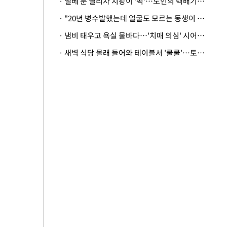
· 엘베 문 열리자 지팡이 '퍽'…노인의 택배기사 폭행 이유
· "20년 병수발했는데 얼굴도 모르는 동생이 유산 절반을"…배다른 형제 상속권 있을까
· 냄비 태우고 욕실 물바다…'치매 의심' 시어머니 검사 권유했다가 '날벼락'
· 새벽 식당 몰래 들어와 테이블서 '쿨쿨'…토사물 남기고 사라진 남성