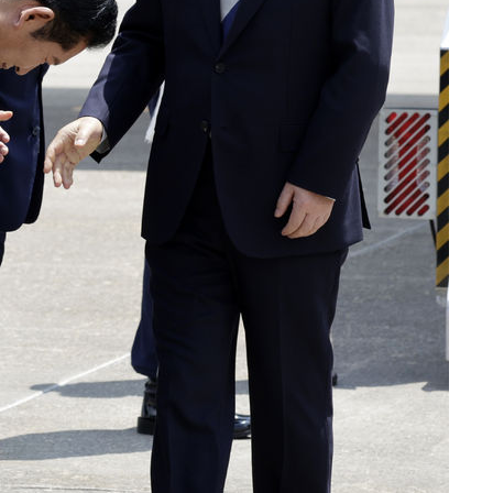
제 대응"
쳐
기소
수…이병태