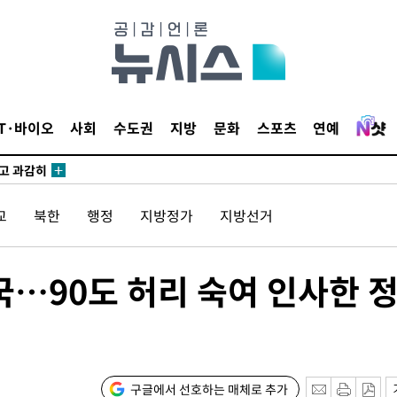
수…이병태
지(종합)
0.3만개
IT·바이오
사회
수도권
지방
문화
스포츠
연예
 4.1%로
말고 과감히
쪽 아웃바운
교
북한
행정
지방정가
지방선거
하향
재난지역 선
희망지 못
국…90도 허리 숙여 인사한 
제 대응"
구글에서 선호하는 매체로 추가