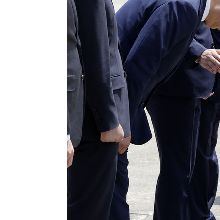
38분 전 >
SK하이닉스, 용인·청주 팹에 54조 투자…"AI 메모리 수요 선
1시간 전 >
여자배구 이재영·이다영 자매, 아제르바이잔 투란VC 입단
1시간 전 >
외국인 심판 성 접대 7경기 들여다보니…한국 축구 '5승 2무'
1시간 전 >
[속보]코스닥, 2.86포인트(0.36%) 내린 798.81마감
1시간 전 >
[속보]코스피, 6200선 약보합…0.60% 내린 6258.77에 마
1시간 전 >
[속보]원·달러 환율, 7.7원 내린 1416.1원 마감
1시간 전 >
[속보] 노원서 40.1도 관측…서울, 2018년 이후 첫 40도
2시간 전 >
[속보]종합특검, '계엄 수용공간 확보' 신용해 前교정본부장 
2시간 전 >
외신들도 주목한 韓축구 파문…"국민적 공분에 수사 재개"
2시간 전 >
11시간 압수수색에 성접대 파문까지…'쑥대밭' 된 축구협회
3시간 전 >
[속보]규제합리화위원회 부위원장에 김태유 서울대 공대 교
후임