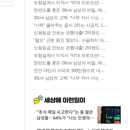
"주식 매일 사고판다"는 美 젊은
남성들…64%가 "나는 인생의
패배자“