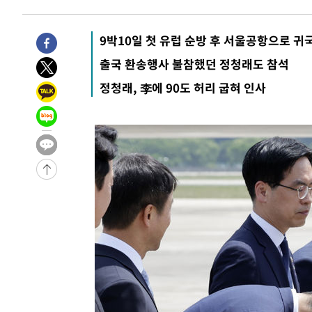
1시간 전 >
[속보]코스피, 6200선 약보합…0.60% 내린 6258.77에 마
1시간 전 >
[속보]원·달러 환율, 7.7원 내린 1416.1원 마감
9박10일 첫 유럽 순방 후 서울공항으로 귀
1시간 전 >
[속보] 노원서 40.1도 관측…서울, 2018년 이후 첫 40도
출국 환송행사 불참했던 정청래도 참석
2시간 전 >
[속보]종합특검, '계엄 수용공간 확보' 신용해 前교정본부장 
정청래, 李에 90도 허리 굽혀 인사
2시간 전 >
외신들도 주목한 韓축구 파문…"국민적 공분에 수사 재개"
2시간 전 >
11시간 압수수색에 성접대 파문까지…'쑥대밭' 된 축구협회
3시간 전 >
[속보]규제합리화위원회 부위원장에 김태유 서울대 공대 교
후임
-18393초 전 >
이강인, 폭염 속 AT마드리드 첫 훈련…80명 식사 대접까
-15532초 전 >
미 사업체 일자리, 7월에 2.3만개 순감하고 그 전 2개월 1
하향수정 (2보)
-14980초 전 >
[속보] 미 사업체, 일자리 7월에 2.3만 개 줄어…실업률은
↓
-10843초 전 >
[속보]이 대통령 "부동산 공급 기존 사고방식 매달리지 
실천"
-9928초 전 >
이란, "오만과 '중앙 단일 루트' 합의…북쪽 인바운드·남
드는 임시"
-1496초 전 >
"낮 기온 소폭 하락"…수도권 폭염중대경보, 폭염경보로 
-1460초 전 >
[속보]이 대통령, '호우피해' 안동·의성 관할 4개 면 특별
포
-1423초 전 >
[단독]중수청 지원 검사들, 정원 초과 시 낮은 계급 임용…
갈 수도
10분 전 >
낮 최고 37도 찜통더위…곳곳 소나기·강원 많은 비[내일날씨]