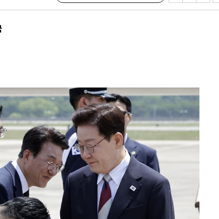
쳐
국
기소
수…이병태
지(종합)
0.3만개
 4.1%로
말고 과감히
쪽 아웃바운
하향
재난지역 선
희망지 못