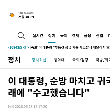
2026.08.08 (토)
서울 30.7℃
3시간 전 >
[속보]규제합리화위원회 부위원장에 김태유 서울대 공대 교
후임
-18393초 전 >
이강인, 폭염 속 AT마드리드 첫 훈련…80명 식사 대접까
-15532초 전 >
미 사업체 일자리, 7월에 2.3만개 순감하고 그 전 2개월 1
실시간
정치
국제
경제
금융
산업
하향수정 (2보)
-14980초 전 >
[속보] 미 사업체, 일자리 7월에 2.3만 개 줄어…실업률은
↓
-10843초 전 >
[속보]이 대통령 "부동산 공급 기존 사고방식 매달리지 
실천"
-9928초 전 >
이란, "오만과 '중앙 단일 루트' 합의…북쪽 인바운드·남
정치
정치최신
청와대
국회/정당
국방/외
드는 임시"
-1496초 전 >
"낮 기온 소폭 하락"…수도권 폭염중대경보, 폭염경보로 
-1460초 전 >
[속보]이 대통령, '호우피해' 안동·의성 관할 4개 면 특별
포
-1423초 전 >
[단독]중수청 지원 검사들, 정원 초과 시 낮은 계급 임용…
이 대통령, 순방 마치고 귀
갈 수도
10분 전 >
낮 최고 37도 찜통더위…곳곳 소나기·강원 많은 비[내일날씨]
38분 전 >
SK하이닉스, 용인·청주 팹에 54조 투자…"AI 메모리 수요 선
래에 "수고했습니다"
1시간 전 >
여자배구 이재영·이다영 자매, 아제르바이잔 투란VC 입단
1시간 전 >
외국인 심판 성 접대 7경기 들여다보니…한국 축구 '5승 2무'
등록 2026.06.18 12:17:20
1시간 전 >
[속보]코스닥, 2.86포인트(0.36%) 내린 798.81마감