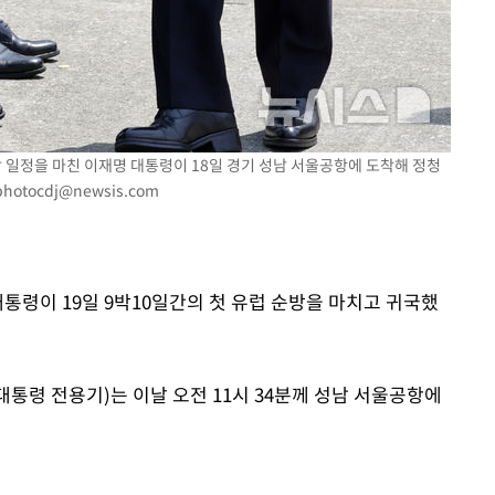
순방 일정을 마친 이재명 대통령이 18일 경기 성남 서울공항에 도착해 정청
photocdj@newsis.com
대통령이 19일 9박10일간의 첫 유럽 순방을 마치고 귀국했
대통령 전용기)는 이날 오전 11시 34분께 성남 서울공항에