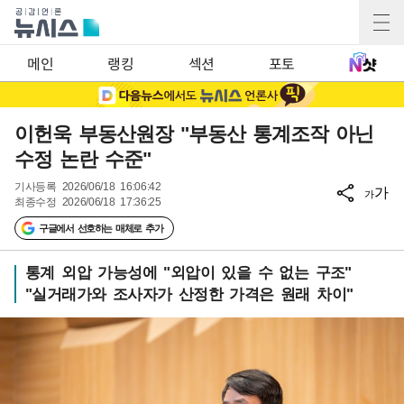
메인
랭킹
섹션
포토
이헌욱 부동산원장 "부동산 통계조작 아닌
수정 논란 수준"
기사등록
2026/06/18 16:06:42
가
가
최종수정
2026/06/18 17:36:25
구글에서 선호하는 매체로 추가
통계 외압 가능성에 "외압이 있을 수 없는 구조"
"실거래가와 조사자가 산정한 가격은 원래 차이"