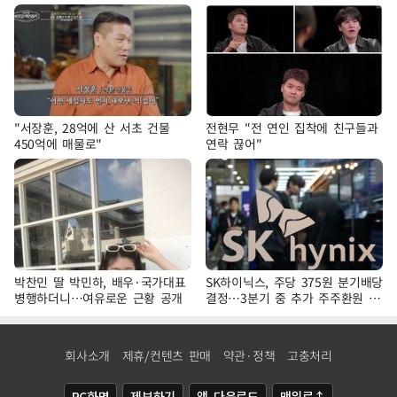
"서장훈, 28억에 산 서초 건물
전현무 "전 연인 집착에 친구들과
450억에 매물로"
연락 끊어"
박찬민 딸 박민하, 배우·국가대표
SK하이닉스, 주당 375원 분기배당
병행하더니…여유로운 근황 공개
결정…3분기 중 추가 주주환원 발
표
회사소개
제휴/컨텐츠 판매
약관·정책
고충처리
PC화면
제보하기
앱 다운로드
맨위로↑