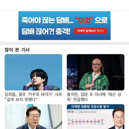
많이 본 기사
김희철, 결국 '거꾸로 태극기' 사과
홍석천, 입양 두 자녀에 '재산 상
"깊게 보지 못했다"
속' 언급했다