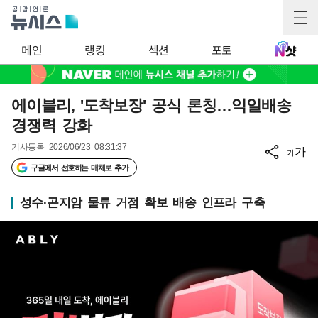
메인
랭킹
섹션
포토
에이블리, '도착보장' 공식 론칭…익일배송
경쟁력 강화
기사등록
2026/06/23 08:31:37
가
가
구글에서 선호하는 매체로 추가
성수·곤지암 물류 거점 확보 배송 인프라 구축