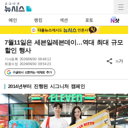
메인
랭킹
섹션
포토
7월11일은 세븐일레븐데이…역대 최대 규모
할인 행사
기사등록
2026/06/30 08:48:12
가
가
최종수정
2026/06/30 09:54:23
구글에서 선호하는 매체로 추가
2014년부터 진행된 시그니처 캠페인