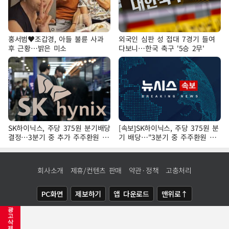
홍서범♥조갑경, 아들 불륜 사과
외국인 심판 성 접대 7경기 들여
후 근황…밝은 미소
다보니…한국 축구 '5승 2무'
SK하이닉스, 주당 375원 분기배당
[속보]SK하이닉스, 주당 375원 분
결정…3분기 중 추가 주주환원 발
기 배당…"3분기 중 주주환원 방
표
안 확정"
회사소개
제휴/컨텐츠 판매
약관·정책
고충처리
PC화면
제보하기
앱 다운로드
맨위로↑
광
COPYRIGHTⓒ
NEWSIS
ALL RIGHTS RESERVED.
고
삭
제