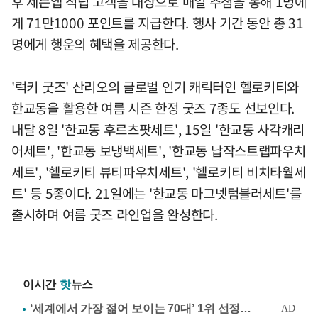
후 세븐앱 적립 고객을 대상으로 매일 추첨을 통해 1명에
게 71만1000 포인트를 지급한다. 행사 기간 동안 총 31
명에게 행운의 혜택을 제공한다.
'럭키 굿즈' 산리오의 글로벌 인기 캐릭터인 헬로키티와
한교동을 활용한 여름 시즌 한정 굿즈 7종도 선보인다.
내달 8일 '한교동 후르츠팟세트', 15일 '한교동 사각캐리
어세트', '한교동 보냉백세트', '한교동 납작스트랩파우치
세트', '헬로키티 뷰티파우치세트', '헬로키티 비치타월세
트' 등 5종이다. 21일에는 '한교동 마그넷텀블러세트'를
출시하며 여름 굿즈 라인업을 완성한다.
이시간
핫
뉴스