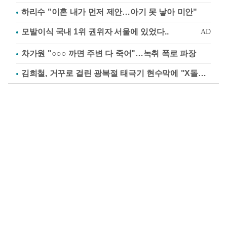
하리수 "이혼 내가 먼저 제안…아기 못 낳아 미안"
차가원 "○○○ 까면 주변 다 죽어"…녹취 폭로 파장
김희철, 거꾸로 걸린 광복절 태극기 현수막에 "X돌았네"