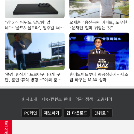
"창 3개 띄워도 답답함 없
오세훈 "용산공원 아파트, 노무현
네"…'폴드8 울트라', 일주일 써보
·문재인 철학 뒤집는 것"
니
'폭염 휴식기' 프로야구 10개 구
휴머노이드부터 AI공장까지…제조
단, 훈련·휴식 병행…"야외 훈련
업 바꾸는 M.AX 성과
해도 안전 최우선"
회사소개
제휴/컨텐츠 판매
약관·정책
고충처리
PC화면
제보하기
앱 다운로드
맨위로↑
광
COPYRIGHTⓒ
NEWSIS
ALL RIGHTS RESERVED.
고
삭
제