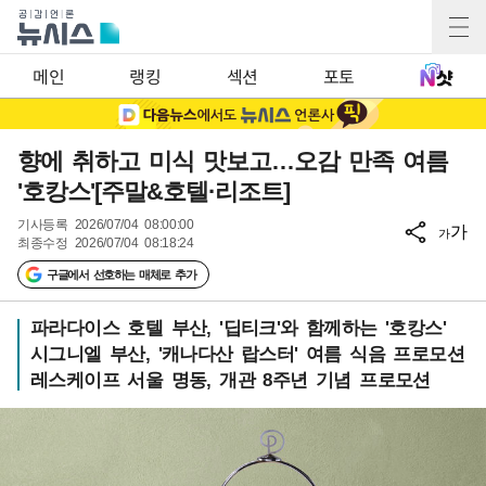
메인
랭킹
섹션
포토
향에 취하고 미식 맛보고…오감 만족 여름
'호캉스'[주말&호텔·리조트]
기사등록
2026/07/04 08:00:00
가
가
최종수정
2026/07/04 08:18:24
구글에서 선호하는 매체로 추가
파라다이스 호텔 부산, '딥티크'와 함께하는 '호캉스'
시그니엘 부산, '캐나다산 랍스터' 여름 식음 프로모션
레스케이프 서울 명동, 개관 8주년 기념 프로모션