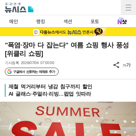
메인
랭킹
섹션
포토
"폭염·장마 다 잡는다" 여름 쇼핑 행사 풍성
[위클리 쇼핑]
기사등록
2026/07/04 07:00:00
가
가
구글에서 선호하는 매체로 추가
제철 먹거리부터 냉감 침구까지 할인
AI 글래스·주얼리·리빙…팝업 잇따라