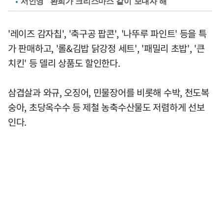
서인영 "환희가 크리스마스 같이 보내자 해"
'레이즈 감자칩', '축구공 팝콘', '나뚜루 파인트' 등을 특
가 판매하고, '롤&김밥 닭강정 세트', '패밀리 초밥', '큰
치킨' 등 델리 상품도 할인한다.
삼겹살과 와규, 오징어, 민물장어를 비롯해 수박, 천도복
숭아, 초당옥수수 등 제철 농축수산물도 저렴하게 선보
인다.