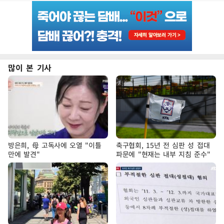
많이 본 기사
방은희, 母 고독사에 오열 "이틀
축구협회, 15년 전 심판 성 접대
만에 발견"
파문에 "현재는 내부 지침 준수"