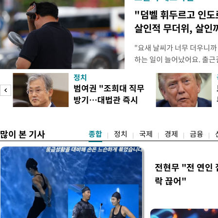
"덤벨 휘두르고 인도
살인적 무더위, 살인
"요새 날씨가 너무 더우니까
하는 일이 늘어났어요. 출근
거나, 누가 길을 막고 서 있
정치
(40대 직장인 A씨) 유례없
범여권 "조희대 직무
에도 쉽게 짜증을 내거나 
방기…대법관 즉시
있다. 높은 기온과 습도가 
송
제청"
많이 본 기사
종합
정치
국제
경제
금융
전현무 "전 연인
락 끊어"