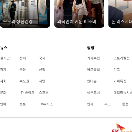
모두의 정신건강
외국인이 키운 K-소비
폰 리스시
뉴스
광장
실시간
정치
국제
기자수첩
스토리칼럼
경제
금융
산업
아트클럽
기고
사회
수도권
지방
인터뷰
기획특집
문화
IT·바이오
스포츠
섹션코너
데일리뉴시
연예
포토
TV뉴시스
인사
부고
동정