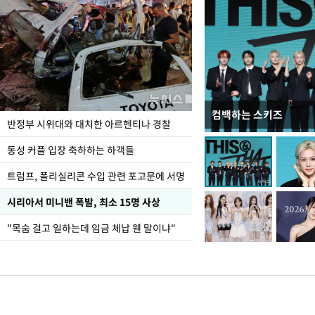
컴백하는 스키즈
입추 코앞인데 전국엔 
반정부 시위대와 대치한 아르헨티나 경찰
동성 커플 입장 축하하는 하객들
트럼프, 폴리실리콘 수입 관련 포고문에 서명
시리아서 미니밴 폭발, 최소 15명 사상
"목숨 걸고 일하는데 임금 체납 웬 말이냐"