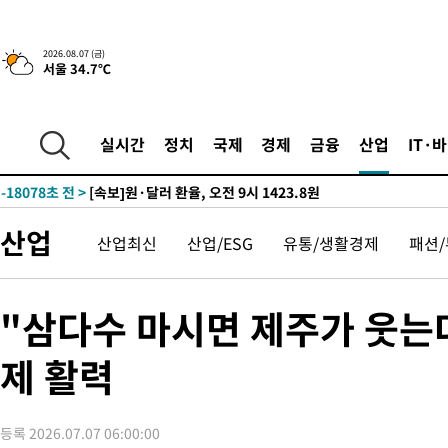
-21485초 전 >
민주 콩고 에볼라환자 4천명 돌파, 4053명 발생 1850명 사망
-20735초 전 >
[속보]'300억원대 사기 혐의' 차가원 대표 구속 송치
2026.08.07 (금)
서울 34.7℃
-19929초 전 >
"미 전국적 살모네라 식중독 원인은 멕시코산 할라피뇨"-- CD
-18442초 전 >
[속보]경찰·노동부, HL만도 평택사업장 끼임 사망 관련 압수
-18323초 전 >
[속보]합수본, '투표율 허위 입력' 중앙·서울·경기도 선관위 등
실시간
정치
국제
경제
금융
산업
IT·
압수수색
-18078초 전 >
[속보]원·달러 환율, 오전 9시 1423.8원
-17874초 전 >
[속보]삼성전자·SK하이닉스 동반 강보합…1%대 상승 출발
-17860초 전 >
[속보]코스닥, 5.95포인트(0.74%) 상승한 807.62개장
산업
산업최신
산업/ESG
유통/생활경제
패션
-17828초 전 >
[속보]코스피, 6300선 재탈환…1.09% 오른 6365.07 개장
-14993초 전 >
시리아 다마스쿠스 교외에서 미니버스 폭발.. 14명 부상, 3명은
태
-14291초 전 >
입추에도 극한더위…서울 낮 39도 '폭염중대경보'
"삼다수 마시면 제주가 웃는다
-9255초 전 >
이란, 호르무즈서 "적국 목표물들"과 대치로 남부 케슘섬에서 
례 큰 폭발음
제 활력
-7970초 전 >
[속보]美, 폴리실리콘 수입 규제…파생제품 15% 관세, 120일 후
효
-6121초 전 >
[속보]트럼프, 美 원정출산 금지 행정명령 서명
-3821초 전 >
[속보] 뉴욕증시, 일제 하락 마감…나스닥 0.06%↓
등록 2026.07.07 06:00:00
-27879초 전 >
[속보] 7월 중국 수출 23.9%↑ 수입 27.5%↑…무역총액