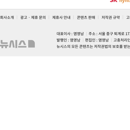
회사소개
광고 · 제휴 문의
제휴사 안내
콘텐츠 판매
저작권 규약
고
대표이사 : 염영남
주소 : 서울 중구 퇴계로 1
발행인 : 염영남
편집인 : 염영남
고충처리인
뉴시스의 모든 콘텐츠는 저작권법의 보호를 받는 바, 무