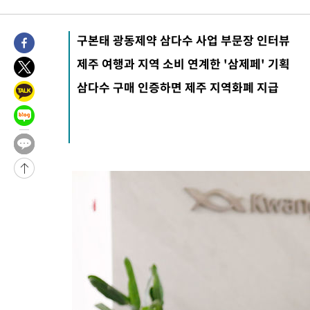
25.3%↑
-25039초 전 >
[속보]'채상병 순직 책임' 임성근, 항소심도 징역 3년
-24905초 전 >
[속보]종합특검, '관저이전 봐주기 감사' 유병호 구속기소
구본태 광동제약 삼다수 사업 부문장 인터뷰
-21505초 전 >
민주 콩고 에볼라환자 4천명 돌파, 4053명 발생 1850명 사망
제주 여행과 지역 소비 연계한 '삼제페' 기획
-20755초 전 >
[속보]'300억원대 사기 혐의' 차가원 대표 구속 송치
삼다수 구매 인증하면 제주 지역화폐 지급
-19949초 전 >
"미 전국적 살모네라 식중독 원인은 멕시코산 할라피뇨"-- CD
-18462초 전 >
[속보]경찰·노동부, HL만도 평택사업장 끼임 사망 관련 압수
-18343초 전 >
[속보]합수본, '투표율 허위 입력' 중앙·서울·경기도 선관위 등
압수수색
-18098초 전 >
[속보]원·달러 환율, 오전 9시 1423.8원
-17894초 전 >
[속보]삼성전자·SK하이닉스 동반 강보합…1%대 상승 출발
-17880초 전 >
[속보]코스닥, 5.95포인트(0.74%) 상승한 807.62개장
-17848초 전 >
[속보]코스피, 6300선 재탈환…1.09% 오른 6365.07 개장
-15013초 전 >
시리아 다마스쿠스 교외에서 미니버스 폭발.. 14명 부상, 3명은
태
-14311초 전 >
입추에도 극한더위…서울 낮 39도 '폭염중대경보'
-9275초 전 >
이란, 호르무즈서 "적국 목표물들"과 대치로 남부 케슘섬에서 
례 큰 폭발음
-7990초 전 >
[속보]美, 폴리실리콘 수입 규제…파생제품 15% 관세, 120일 후
효
-6141초 전 >
[속보]트럼프, 美 원정출산 금지 행정명령 서명