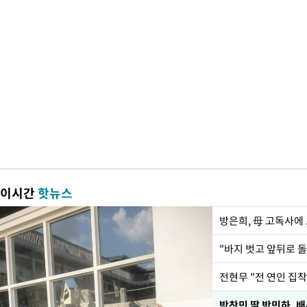
이시간
핫뉴스
방은희, 母 고독사에 
전현무 "전 연인 집