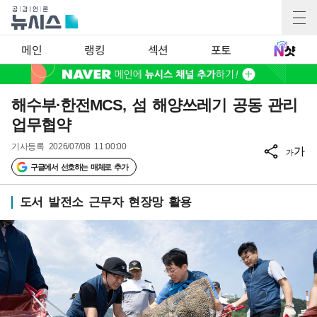
메인
랭킹
섹션
포토
해수부·한전MCS, 섬 해양쓰레기 공동 관리
업무협약
기사등록
2026/07/08 11:00:00
가
가
구글에서 선호하는 매체로 추가
도서 발전소 근무자 현장망 활용