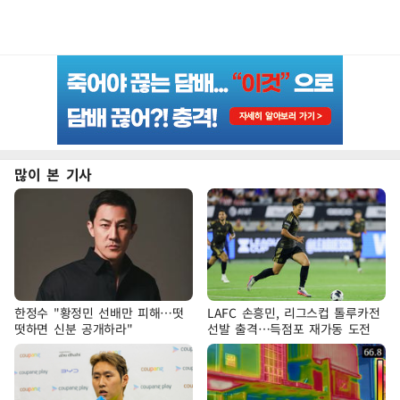
많이 본 기사
한정수 "황정민 선배만 피해…떳
LAFC 손흥민, 리그스컵 톨루카전
떳하면 신분 공개하라"
선발 출격…득점포 재가동 도전